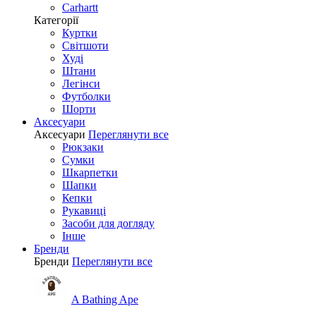
Carhartt
Категорії
Куртки
Світшоти
Худі
Штани
Легінси
Футболки
Шорти
Аксесуари
Аксесуари
Переглянути все
Рюкзаки
Сумки
Шкарпетки
Шапки
Кепки
Рукавиці
Засоби для догляду
Інше
Бренди
Бренди
Переглянути все
A Bathing Ape