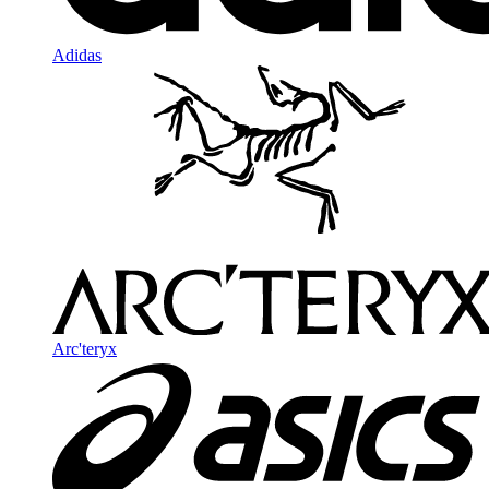
Adidas
Arc'teryx