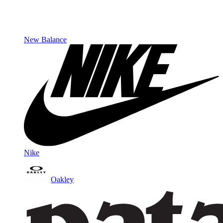
New Balance
Nike
Oakley