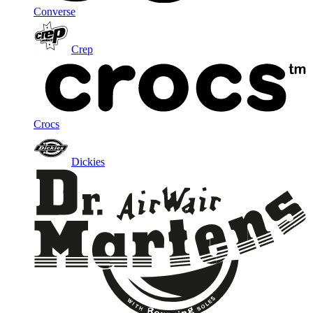
Converse
Crep
Crocs
Dickies