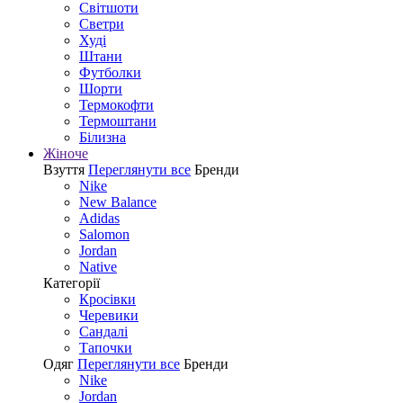
Світшоти
Светри
Худі
Штани
Футболки
Шорти
Термокофти
Термоштани
Білизна
Жіноче
Взуття
Переглянути все
Бренди
Nike
New Balance
Adidas
Salomon
Jordan
Native
Категорії
Кросівки
Черевики
Сандалі
Tапочки
Одяг
Переглянути все
Бренди
Nike
Jordan