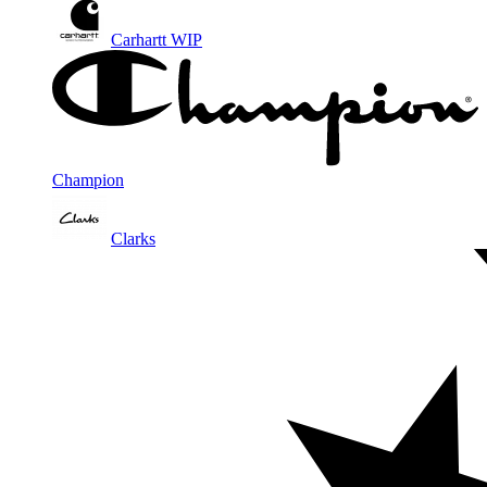
Carhartt WIP
Champion
Clarks