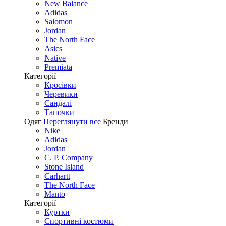
New Balance
Adidas
Salomon
Jordan
The North Face
Asics
Native
Premiata
Категорії
Кросівки
Черевики
Сандалі
Tапочки
Одяг
Переглянути все
Бренди
Nike
Adidas
Jordan
C. P. Company
Stone Island
Carhartt
The North Face
Manto
Категорії
Куртки
Спортивні костюми