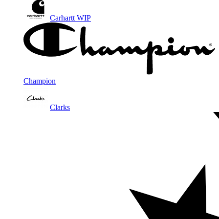
Carhartt WIP
Champion
Clarks