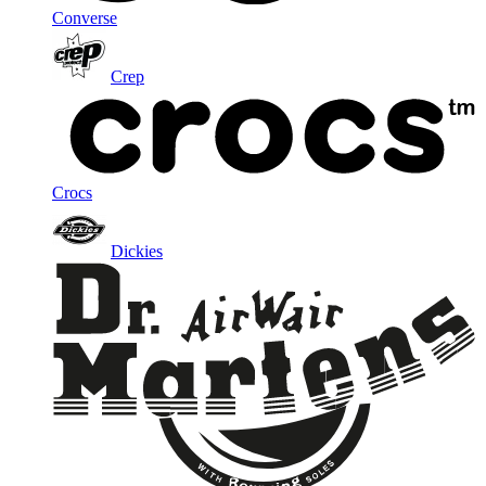
Converse
Crep
Crocs
Dickies