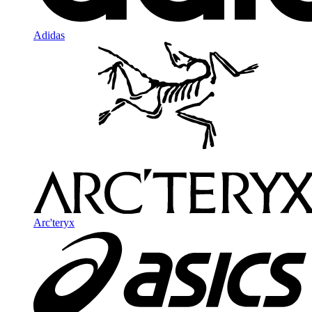
Adidas
Arc'teryx