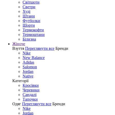
Світшоти
Светри
Худі
Штани
Футболки
Шорти
Термокофти
Термоштани
Білизна
Жіноче
Взуття
Переглянути все
Бренди
Nike
New Balance
Adidas
Salomon
Jordan
Native
Категорії
Кросівки
Черевики
Сандалі
Tапочки
Одяг
Переглянути все
Бренди
Nike
Jordan