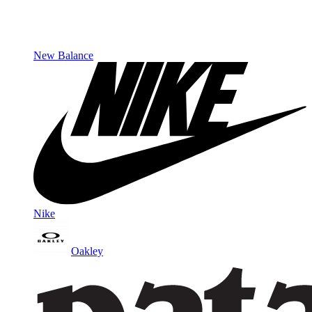
New Balance
Nike
Oakley