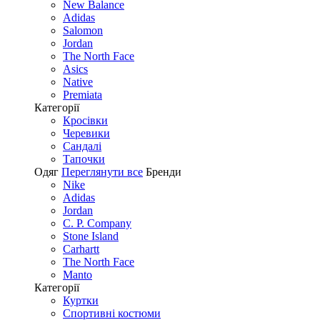
New Balance
Adidas
Salomon
Jordan
The North Face
Asics
Native
Premiata
Категорії
Кросівки
Черевики
Сандалі
Tапочки
Одяг
Переглянути все
Бренди
Nike
Adidas
Jordan
C. P. Company
Stone Island
Carhartt
The North Face
Manto
Категорії
Куртки
Спортивні костюми