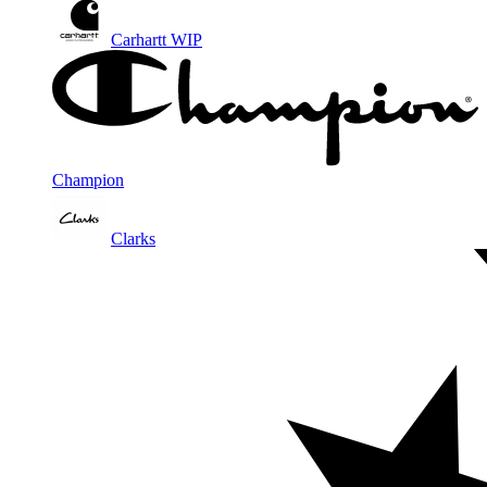
Carhartt WIP
Champion
Clarks