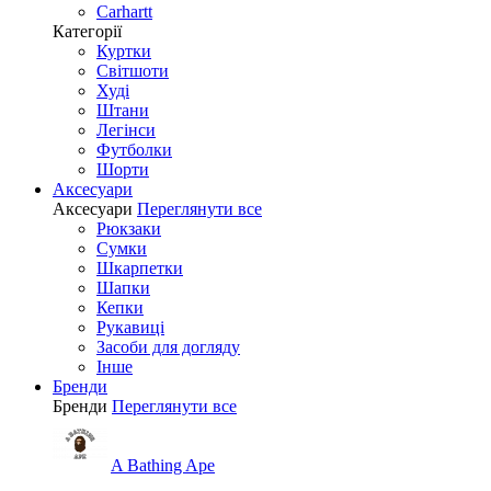
Carhartt
Категорії
Куртки
Світшоти
Худі
Штани
Легінси
Футболки
Шорти
Аксесуари
Аксесуари
Переглянути все
Рюкзаки
Сумки
Шкарпетки
Шапки
Кепки
Рукавиці
Засоби для догляду
Інше
Бренди
Бренди
Переглянути все
A Bathing Ape