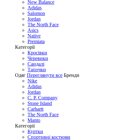
New Balance
Adidas
Salomon
Jordan
The North Face
Asics
Native
Premiata
Категорії
Кросівки
Черевики
Сандалі
Tапочки
Одяг
Переглянути все
Бренди
Nike
Adidas
Jordan
C. P. Company
Stone Island
Carhartt
The North Face
Manto
Категорії
Куртки
Спортивні костюми