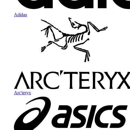
Adidas
Arc'teryx