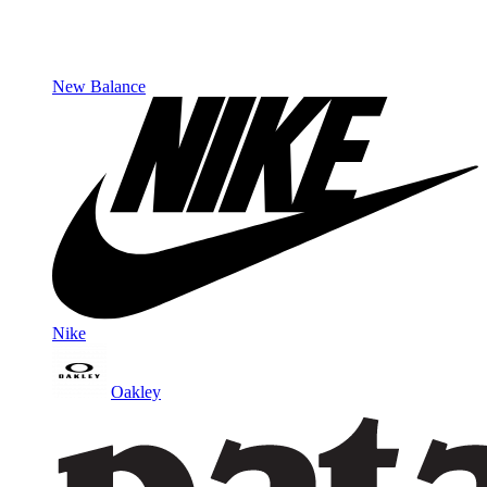
New Balance
Nike
Oakley