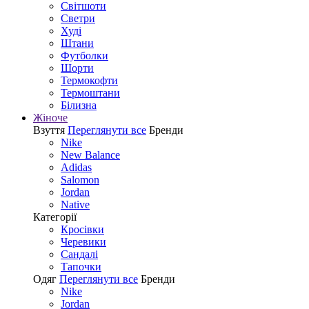
Світшоти
Светри
Худі
Штани
Футболки
Шорти
Термокофти
Термоштани
Білизна
Жіноче
Взуття
Переглянути все
Бренди
Nike
New Balance
Adidas
Salomon
Jordan
Native
Категорії
Кросівки
Черевики
Сандалі
Tапочки
Одяг
Переглянути все
Бренди
Nike
Jordan