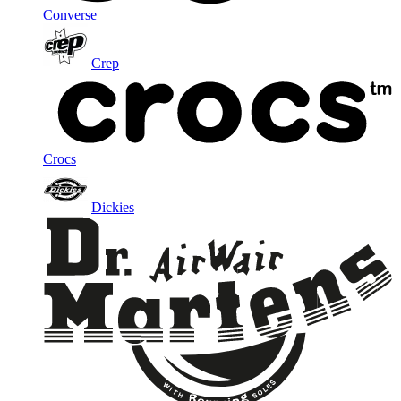
Converse
Crep
Crocs
Dickies