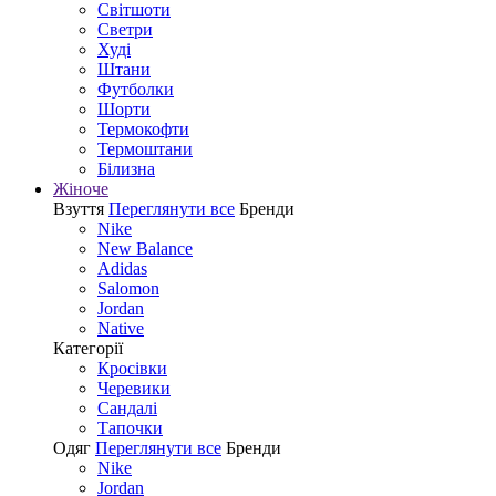
Світшоти
Светри
Худі
Штани
Футболки
Шорти
Термокофти
Термоштани
Білизна
Жіноче
Взуття
Переглянути все
Бренди
Nike
New Balance
Adidas
Salomon
Jordan
Native
Категорії
Кросівки
Черевики
Сандалі
Tапочки
Одяг
Переглянути все
Бренди
Nike
Jordan