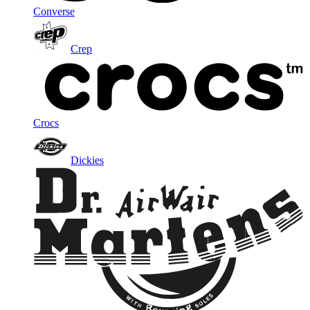
Converse
Crep
Crocs
Dickies