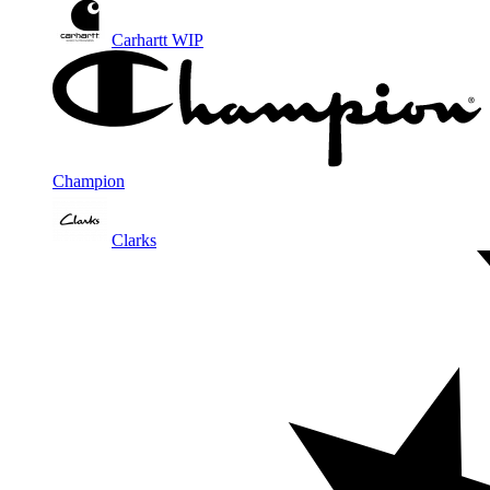
Carhartt WIP
Champion
Clarks