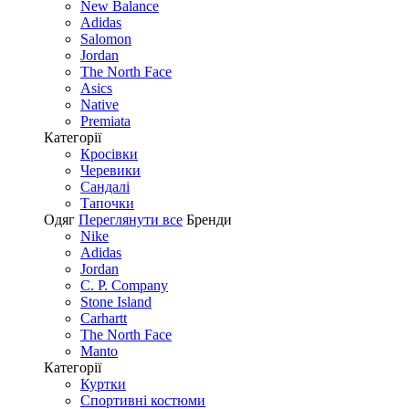
New Balance
Adidas
Salomon
Jordan
The North Face
Asics
Native
Premiata
Категорії
Кросівки
Черевики
Сандалі
Tапочки
Одяг
Переглянути все
Бренди
Nike
Adidas
Jordan
C. P. Company
Stone Island
Carhartt
The North Face
Manto
Категорії
Куртки
Спортивні костюми