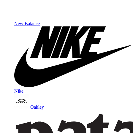
New Balance
Nike
Oakley