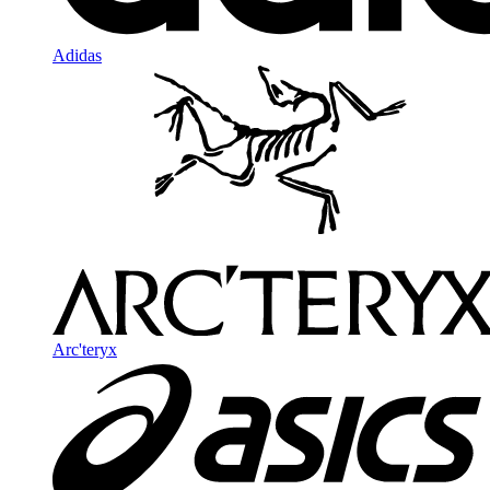
Adidas
Arc'teryx