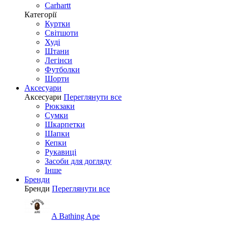
Carhartt
Категорії
Куртки
Світшоти
Худі
Штани
Легінси
Футболки
Шорти
Аксесуари
Аксесуари
Переглянути все
Рюкзаки
Сумки
Шкарпетки
Шапки
Кепки
Рукавиці
Засоби для догляду
Інше
Бренди
Бренди
Переглянути все
A Bathing Ape