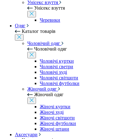
Унісекс взуття
Унісекс взуття
Черевики
Одяг
Каталог товарів
Чоловічий одяг
Чоловічий одяг
Чоловічі куртки
Чоловічі светри
Чоловічі худі
Чоловічі світшоти
Чоловічі футболки
Жіночий одяг
Жіночий одяг
Жіночі куртки
Жіночі худі
Жіночі світшоти
Жіночі футболки
Жіночі штани
Аксесуари