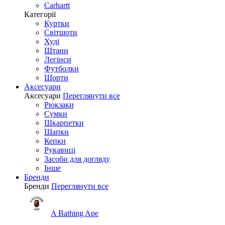
Carhartt
Категорії
Куртки
Світшоти
Худі
Штани
Легінси
Футболки
Шорти
Аксесуари
Аксесуари
Переглянути все
Рюкзаки
Сумки
Шкарпетки
Шапки
Кепки
Рукавиці
Засоби для догляду
Інше
Бренди
Бренди
Переглянути все
A Bathing Ape