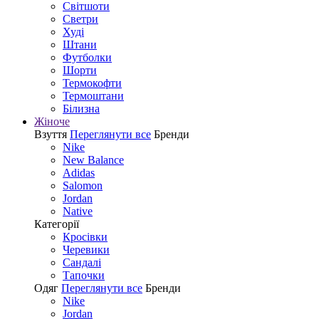
Світшоти
Светри
Худі
Штани
Футболки
Шорти
Термокофти
Термоштани
Білизна
Жіноче
Взуття
Переглянути все
Бренди
Nike
New Balance
Adidas
Salomon
Jordan
Native
Категорії
Кросівки
Черевики
Сандалі
Tапочки
Одяг
Переглянути все
Бренди
Nike
Jordan