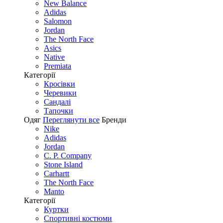
New Balance
Adidas
Salomon
Jordan
The North Face
Asics
Native
Premiata
Категорії
Кросівки
Черевики
Сандалі
Tапочки
Одяг
Переглянути все
Бренди
Nike
Adidas
Jordan
C. P. Company
Stone Island
Carhartt
The North Face
Manto
Категорії
Куртки
Спортивні костюми