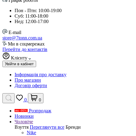
Графік роботи
Пон - Птн: 10:00-19:00
Суб: 11:00-18:00
Нед: 12:00-17:00
E-mail
store@7tonn.com.ua
Ми в соцмережах
Перейти до контактів
Клієнту
Увійти в кабінет
Інформація про доставку
Про магазин
Договір оферти
0
0
Розпродаж
Новинки
Чоловіче
Взуття
Переглянути все
Бренди
Nike