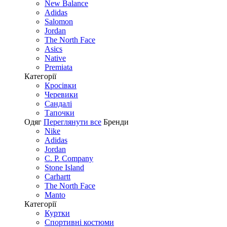
New Balance
Adidas
Salomon
Jordan
The North Face
Asics
Native
Premiata
Категорії
Кросівки
Черевики
Сандалі
Tапочки
Одяг
Переглянути все
Бренди
Nike
Adidas
Jordan
C. P. Company
Stone Island
Carhartt
The North Face
Manto
Категорії
Куртки
Спортивні костюми