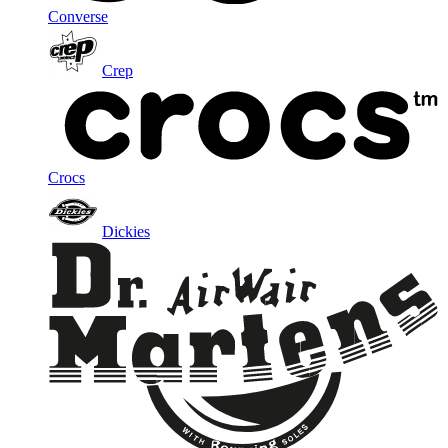
Converse
Crep
Crocs
Dickies