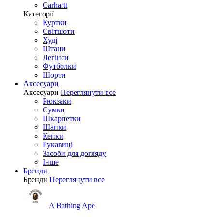
Carhartt
Категорії
Куртки
Світшоти
Худі
Штани
Легінси
Футболки
Шорти
Аксесуари
Аксесуари
Переглянути все
Рюкзаки
Сумки
Шкарпетки
Шапки
Кепки
Рукавиці
Засоби для догляду
Інше
Бренди
Бренди
Переглянути все
A Bathing Ape