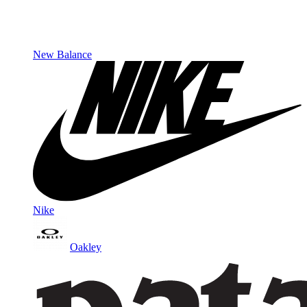
New Balance
Nike
Oakley