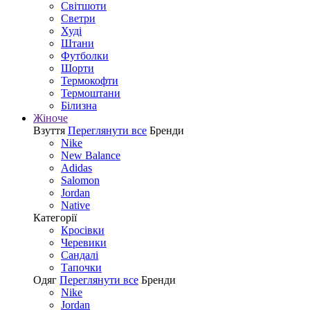
Світшоти
Светри
Худі
Штани
Футболки
Шорти
Термокофти
Термоштани
Білизна
Жіноче
Взуття
Переглянути все
Бренди
Nike
New Balance
Adidas
Salomon
Jordan
Native
Категорії
Кросівки
Черевики
Сандалі
Tапочки
Одяг
Переглянути все
Бренди
Nike
Jordan