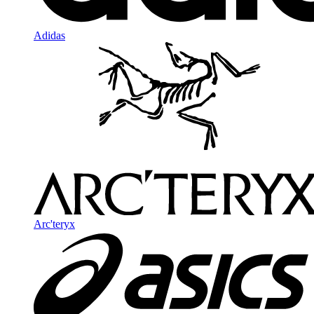
Adidas
Arc'teryx