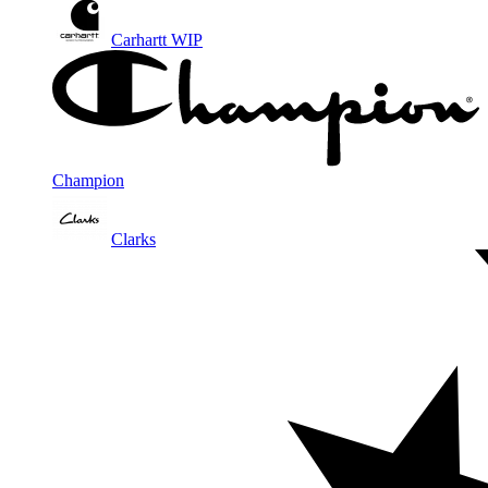
Carhartt WIP
Champion
Clarks