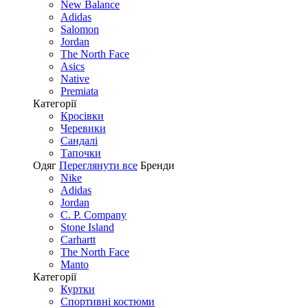
New Balance
Adidas
Salomon
Jordan
The North Face
Asics
Native
Premiata
Категорії
Кросівки
Черевики
Сандалі
Tапочки
Одяг
Переглянути все
Бренди
Nike
Adidas
Jordan
C. P. Company
Stone Island
Carhartt
The North Face
Manto
Категорії
Куртки
Спортивні костюми