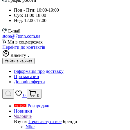
Графік роботи
Пон - Птн: 10:00-19:00
Суб: 11:00-18:00
Нед: 12:00-17:00
E-mail
store@7tonn.com.ua
Ми в соцмережах
Перейти до контактів
Клієнту
Увійти в кабінет
Інформація про доставку
Про магазин
Договір оферти
0
0
Розпродаж
Новинки
Чоловіче
Взуття
Переглянути все
Бренди
Nike