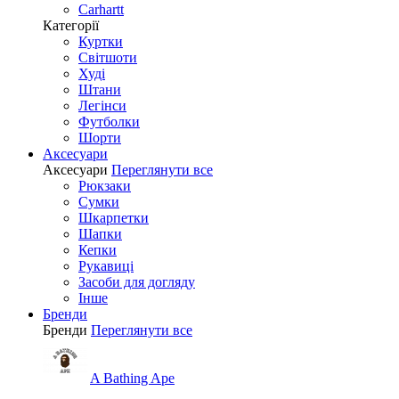
Carhartt
Категорії
Куртки
Світшоти
Худі
Штани
Легінси
Футболки
Шорти
Аксесуари
Аксесуари
Переглянути все
Рюкзаки
Сумки
Шкарпетки
Шапки
Кепки
Рукавиці
Засоби для догляду
Інше
Бренди
Бренди
Переглянути все
A Bathing Ape