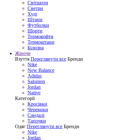
Світшоти
Светри
Худі
Штани
Футболки
Шорти
Термокофти
Термоштани
Білизна
Жіноче
Взуття
Переглянути все
Бренди
Nike
New Balance
Adidas
Salomon
Jordan
Native
Категорії
Кросівки
Черевики
Сандалі
Tапочки
Одяг
Переглянути все
Бренди
Nike
Jordan