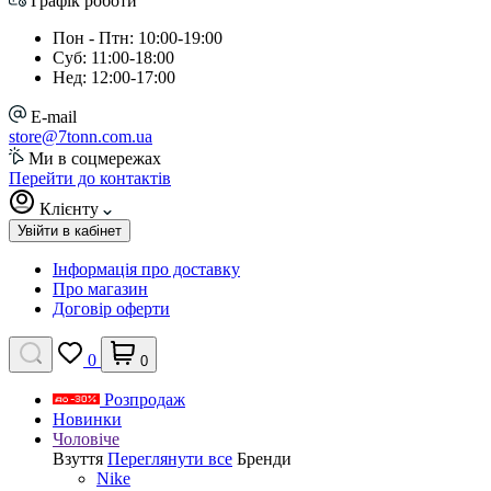
Графік роботи
Пон - Птн: 10:00-19:00
Суб: 11:00-18:00
Нед: 12:00-17:00
E-mail
store@7tonn.com.ua
Ми в соцмережах
Перейти до контактів
Клієнту
Увійти в кабінет
Інформація про доставку
Про магазин
Договір оферти
0
0
Розпродаж
Новинки
Чоловіче
Взуття
Переглянути все
Бренди
Nike