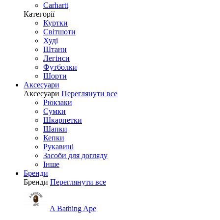
Carhartt
Категорії
Куртки
Світшоти
Худі
Штани
Легінси
Футболки
Шорти
Аксесуари
Аксесуари
Переглянути все
Рюкзаки
Сумки
Шкарпетки
Шапки
Кепки
Рукавиці
Засоби для догляду
Інше
Бренди
Бренди
Переглянути все
A Bathing Ape