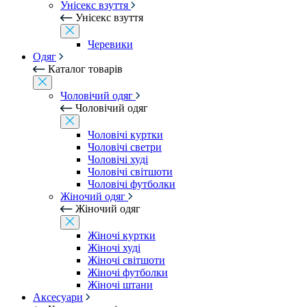
Унісекс взуття
Унісекс взуття
Черевики
Одяг
Каталог товарів
Чоловічий одяг
Чоловічий одяг
Чоловічі куртки
Чоловічі светри
Чоловічі худі
Чоловічі світшоти
Чоловічі футболки
Жіночий одяг
Жіночий одяг
Жіночі куртки
Жіночі худі
Жіночі світшоти
Жіночі футболки
Жіночі штани
Аксесуари