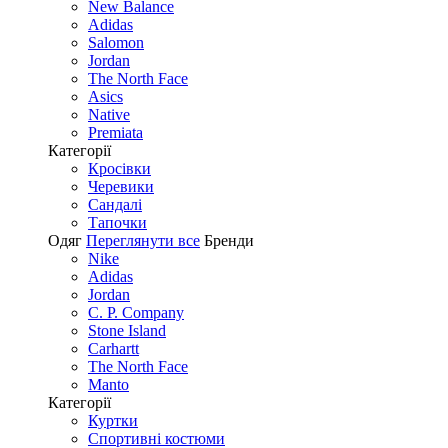
New Balance
Adidas
Salomon
Jordan
The North Face
Asics
Native
Premiata
Категорії
Кросівки
Черевики
Сандалі
Tапочки
Одяг
Переглянути все
Бренди
Nike
Adidas
Jordan
C. P. Company
Stone Island
Carhartt
The North Face
Manto
Категорії
Куртки
Спортивні костюми