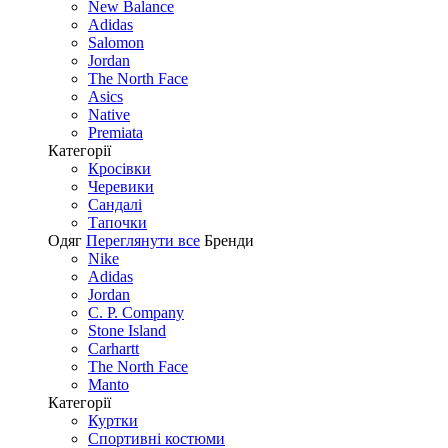
New Balance
Adidas
Salomon
Jordan
The North Face
Asics
Native
Premiata
Категорії
Кросівки
Черевики
Сандалі
Tапочки
Одяг
Переглянути все
Бренди
Nike
Adidas
Jordan
C. P. Company
Stone Island
Carhartt
The North Face
Manto
Категорії
Куртки
Спортивні костюми