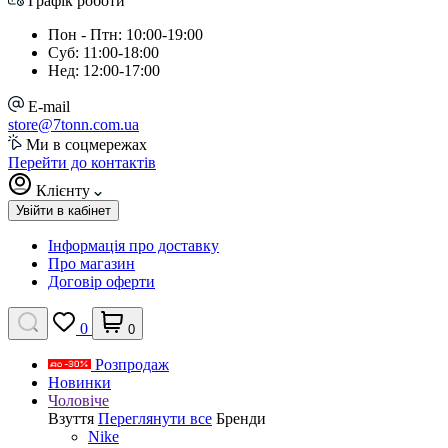
Графік роботи
Пон - Птн: 10:00-19:00
Суб: 11:00-18:00
Нед: 12:00-17:00
E-mail
store@7tonn.com.ua
Ми в соцмережах
Перейти до контактів
Клієнту
Увійти в кабінет
Інформація про доставку
Про магазин
Договір оферти
0
0
Розпродаж
Новинки
Чоловіче
Взуття
Переглянути все
Бренди
Nike