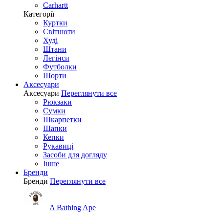
Carhartt
Категорії
Куртки
Світшоти
Худі
Штани
Легінси
Футболки
Шорти
Аксесуари
Аксесуари
Переглянути все
Рюкзаки
Сумки
Шкарпетки
Шапки
Кепки
Рукавиці
Засоби для догляду
Інше
Бренди
Бренди
Переглянути все
A Bathing Ape