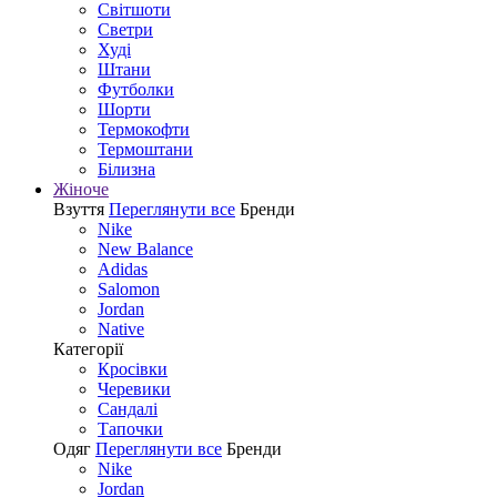
Світшоти
Светри
Худі
Штани
Футболки
Шорти
Термокофти
Термоштани
Білизна
Жіноче
Взуття
Переглянути все
Бренди
Nike
New Balance
Adidas
Salomon
Jordan
Native
Категорії
Кросівки
Черевики
Сандалі
Tапочки
Одяг
Переглянути все
Бренди
Nike
Jordan