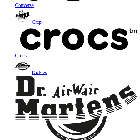
Converse
Crep
Crocs
Dickies