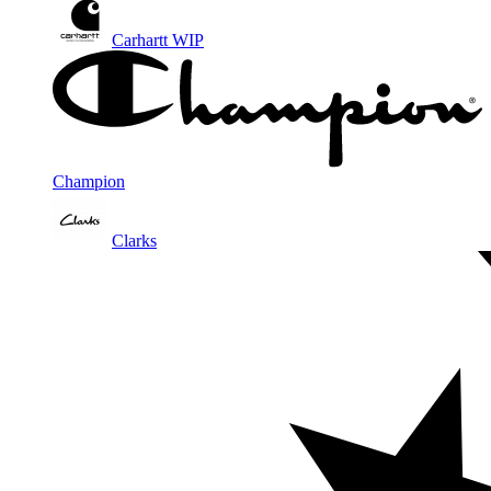
Carhartt WIP
Champion
Clarks