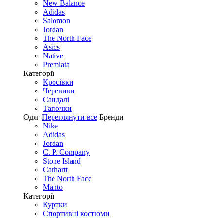
New Balance
Adidas
Salomon
Jordan
The North Face
Asics
Native
Premiata
Категорії
Кросівки
Черевики
Сандалі
Tапочки
Одяг
Переглянути все
Бренди
Nike
Adidas
Jordan
C. P. Company
Stone Island
Carhartt
The North Face
Manto
Категорії
Куртки
Спортивні костюми