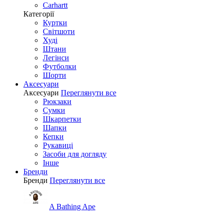
Carhartt
Категорії
Куртки
Світшоти
Худі
Штани
Легінси
Футболки
Шорти
Аксесуари
Аксесуари
Переглянути все
Рюкзаки
Сумки
Шкарпетки
Шапки
Кепки
Рукавиці
Засоби для догляду
Інше
Бренди
Бренди
Переглянути все
A Bathing Ape