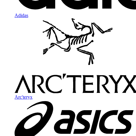
Adidas
Arc'teryx