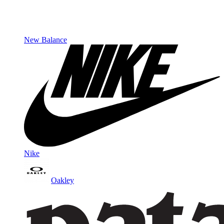
New Balance
Nike
Oakley