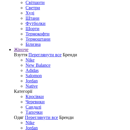
Світшоти
Светри
Худі
Штани
Футболки
Шорти
Термокофти
Термоштани
Білизна
Жіноче
Взуття
Переглянути все
Бренди
Nike
New Balance
Adidas
Salomon
Jordan
Native
Категорії
Кросівки
Черевики
Сандалі
Tапочки
Одяг
Переглянути все
Бренди
Nike
Jordan