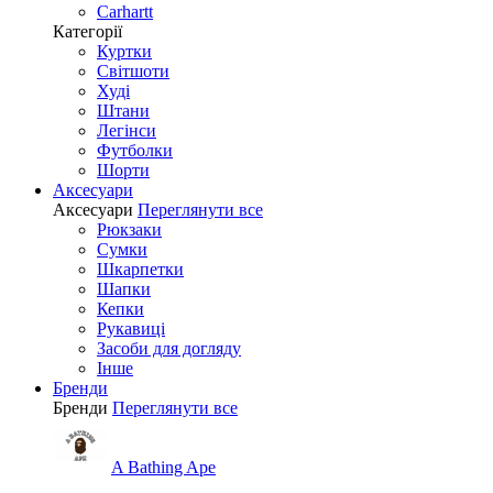
Carhartt
Категорії
Куртки
Світшоти
Худі
Штани
Легінси
Футболки
Шорти
Аксесуари
Аксесуари
Переглянути все
Рюкзаки
Сумки
Шкарпетки
Шапки
Кепки
Рукавиці
Засоби для догляду
Інше
Бренди
Бренди
Переглянути все
A Bathing Ape