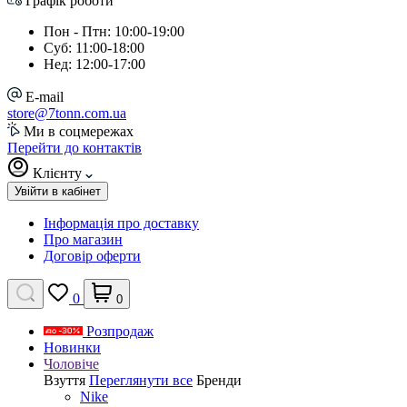
Графік роботи
Пон - Птн: 10:00-19:00
Суб: 11:00-18:00
Нед: 12:00-17:00
E-mail
store@7tonn.com.ua
Ми в соцмережах
Перейти до контактів
Клієнту
Увійти в кабінет
Інформація про доставку
Про магазин
Договір оферти
0
0
Розпродаж
Новинки
Чоловіче
Взуття
Переглянути все
Бренди
Nike