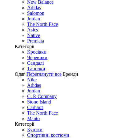
New Balance
Adidas
Salomon
Jordan
The North Face
Asics
Native
Premiata
Категорії
Кросівки
Черевики
Сандалі
Tапочки
Одяг
Переглянути все
Бренди
Nike
Adidas
Jordan
C. P. Company
Stone Island
Carhartt
The North Face
Manto
Категорії
Куртки
Спортивні костюми