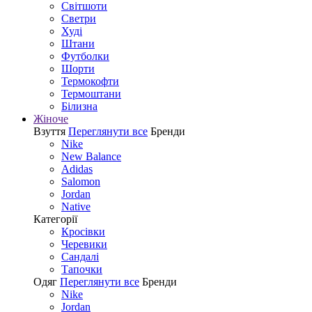
Світшоти
Светри
Худі
Штани
Футболки
Шорти
Термокофти
Термоштани
Білизна
Жіноче
Взуття
Переглянути все
Бренди
Nike
New Balance
Adidas
Salomon
Jordan
Native
Категорії
Кросівки
Черевики
Сандалі
Tапочки
Одяг
Переглянути все
Бренди
Nike
Jordan