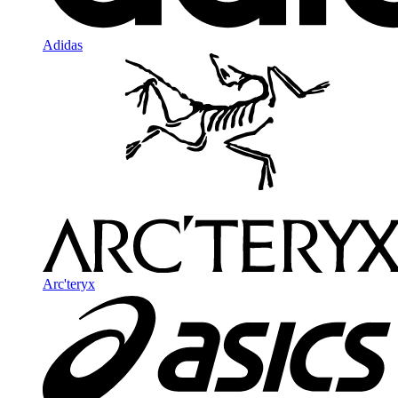
Adidas
Arc'teryx