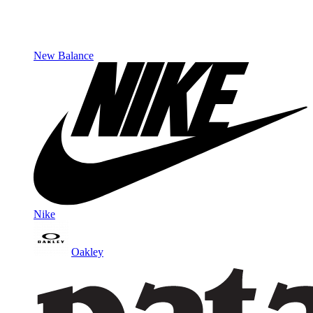
New Balance
Nike
Oakley