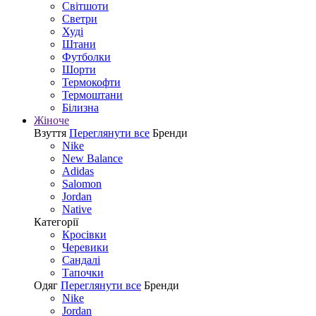
Світшоти
Светри
Худі
Штани
Футболки
Шорти
Термокофти
Термоштани
Білизна
Жіноче
Взуття
Переглянути все
Бренди
Nike
New Balance
Adidas
Salomon
Jordan
Native
Категорії
Кросівки
Черевики
Сандалі
Tапочки
Одяг
Переглянути все
Бренди
Nike
Jordan