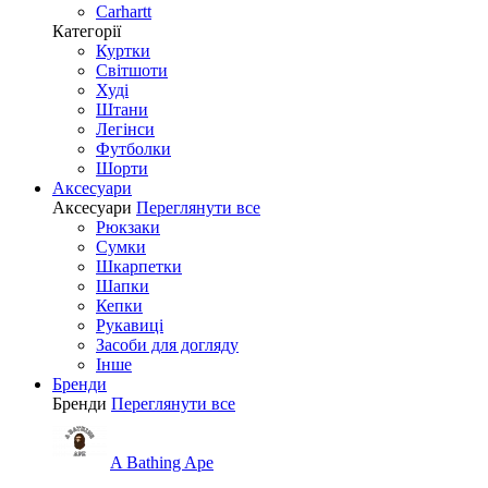
Carhartt
Категорії
Куртки
Світшоти
Худі
Штани
Легінси
Футболки
Шорти
Аксесуари
Аксесуари
Переглянути все
Рюкзаки
Сумки
Шкарпетки
Шапки
Кепки
Рукавиці
Засоби для догляду
Інше
Бренди
Бренди
Переглянути все
A Bathing Ape