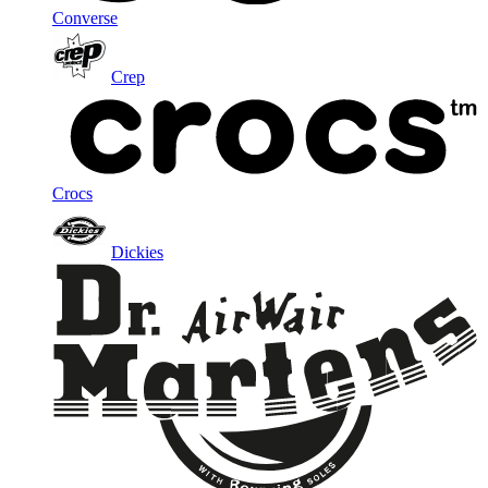
Converse
Crep
Crocs
Dickies