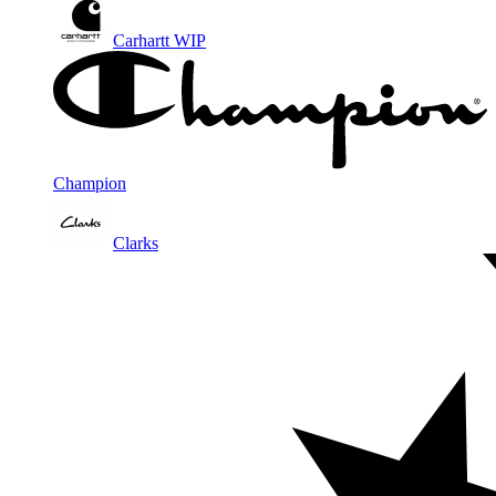
Carhartt WIP
Champion
Clarks