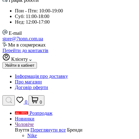
Графік роботи
Пон - Птн: 10:00-19:00
Суб: 11:00-18:00
Нед: 12:00-17:00
E-mail
store@7tonn.com.ua
Ми в соцмережах
Перейти до контактів
Клієнту
Увійти в кабінет
Інформація про доставку
Про магазин
Договір оферти
0
0
Розпродаж
Новинки
Чоловіче
Взуття
Переглянути все
Бренди
Nike