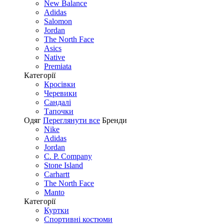
New Balance
Adidas
Salomon
Jordan
The North Face
Asics
Native
Premiata
Категорії
Кросівки
Черевики
Сандалі
Tапочки
Одяг
Переглянути все
Бренди
Nike
Adidas
Jordan
C. P. Company
Stone Island
Carhartt
The North Face
Manto
Категорії
Куртки
Спортивні костюми