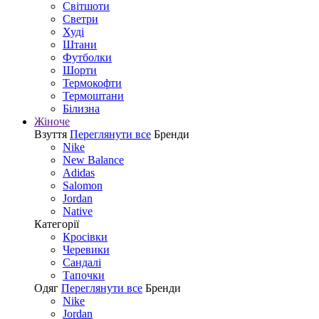
Світшоти
Светри
Худі
Штани
Футболки
Шорти
Термокофти
Термоштани
Білизна
Жіноче
Взуття
Переглянути все
Бренди
Nike
New Balance
Adidas
Salomon
Jordan
Native
Категорії
Кросівки
Черевики
Сандалі
Tапочки
Одяг
Переглянути все
Бренди
Nike
Jordan