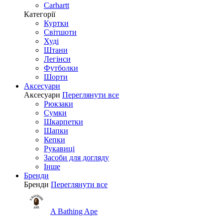
Carhartt
Категорії
Куртки
Світшоти
Худі
Штани
Легінси
Футболки
Шорти
Аксесуари
Аксесуари
Переглянути все
Рюкзаки
Сумки
Шкарпетки
Шапки
Кепки
Рукавиці
Засоби для догляду
Інше
Бренди
Бренди
Переглянути все
A Bathing Ape