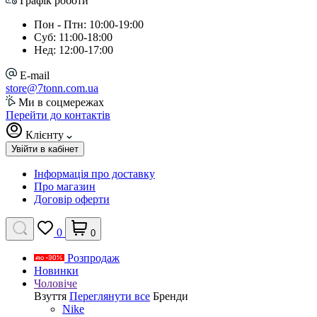
Графік роботи
Пон - Птн: 10:00-19:00
Суб: 11:00-18:00
Нед: 12:00-17:00
E-mail
store@7tonn.com.ua
Ми в соцмережах
Перейти до контактів
Клієнту
Увійти в кабінет
Інформація про доставку
Про магазин
Договір оферти
0
0
Розпродаж
Новинки
Чоловіче
Взуття
Переглянути все
Бренди
Nike