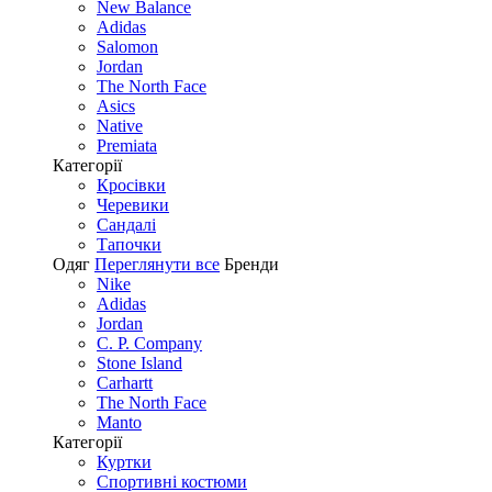
New Balance
Adidas
Salomon
Jordan
The North Face
Asics
Native
Premiata
Категорії
Кросівки
Черевики
Сандалі
Tапочки
Одяг
Переглянути все
Бренди
Nike
Adidas
Jordan
C. P. Company
Stone Island
Carhartt
The North Face
Manto
Категорії
Куртки
Спортивні костюми