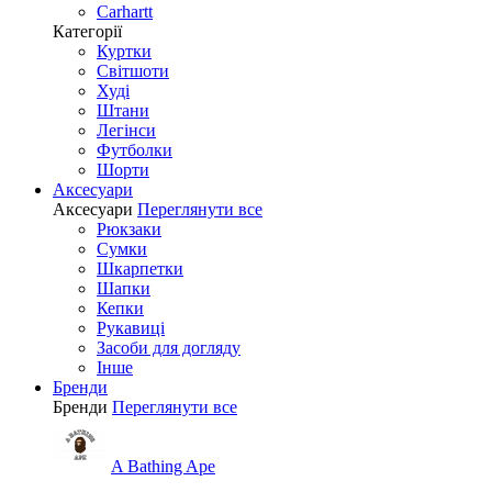
Carhartt
Категорії
Куртки
Світшоти
Худі
Штани
Легінси
Футболки
Шорти
Аксесуари
Аксесуари
Переглянути все
Рюкзаки
Сумки
Шкарпетки
Шапки
Кепки
Рукавиці
Засоби для догляду
Інше
Бренди
Бренди
Переглянути все
A Bathing Ape