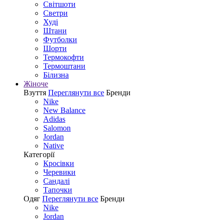
Світшоти
Светри
Худі
Штани
Футболки
Шорти
Термокофти
Термоштани
Білизна
Жіноче
Взуття
Переглянути все
Бренди
Nike
New Balance
Adidas
Salomon
Jordan
Native
Категорії
Кросівки
Черевики
Сандалі
Tапочки
Одяг
Переглянути все
Бренди
Nike
Jordan