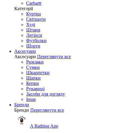
Carhartt
Категорії
Куртки
Світшоти
Худі
Штани
Легінси
Футболки
Шорти
Аксесуари
Аксесуари
Переглянути все
Рюкзаки
Сумки
Шкарпетки
Шапки
Кепки
Рукавиці
Засоби для догляду
Інше
Бренди
Бренди
Переглянути все
A Bathing Ape