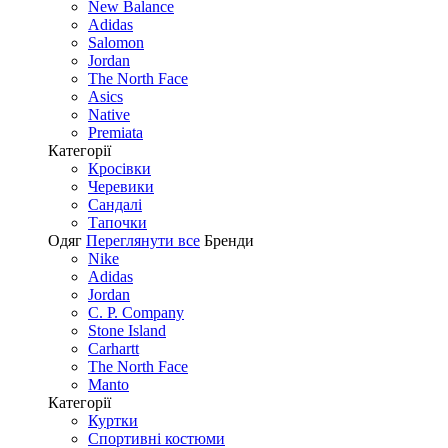
New Balance
Adidas
Salomon
Jordan
The North Face
Asics
Native
Premiata
Категорії
Кросівки
Черевики
Сандалі
Tапочки
Одяг
Переглянути все
Бренди
Nike
Adidas
Jordan
C. P. Company
Stone Island
Carhartt
The North Face
Manto
Категорії
Куртки
Спортивні костюми