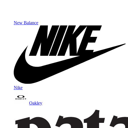
New Balance
Nike
Oakley