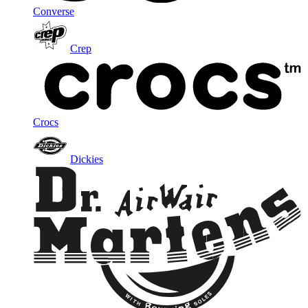
Converse
Crep
Crocs
Dickies