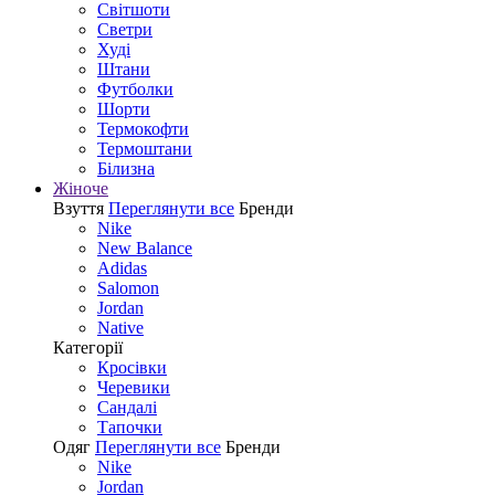
Світшоти
Светри
Худі
Штани
Футболки
Шорти
Термокофти
Термоштани
Білизна
Жіноче
Взуття
Переглянути все
Бренди
Nike
New Balance
Adidas
Salomon
Jordan
Native
Категорії
Кросівки
Черевики
Сандалі
Tапочки
Одяг
Переглянути все
Бренди
Nike
Jordan