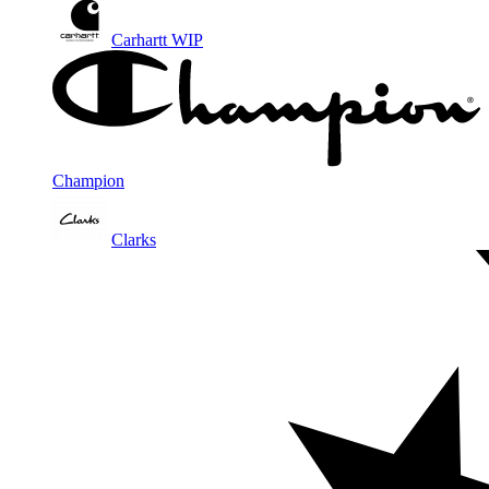
Carhartt WIP
Champion
Clarks