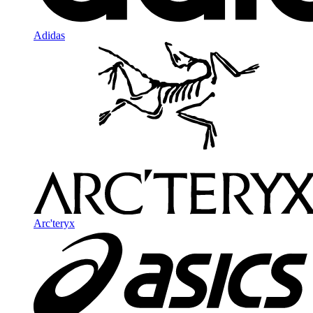
Adidas
Arc'teryx