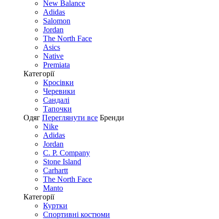
New Balance
Adidas
Salomon
Jordan
The North Face
Asics
Native
Premiata
Категорії
Кросівки
Черевики
Сандалі
Tапочки
Одяг
Переглянути все
Бренди
Nike
Adidas
Jordan
C. P. Company
Stone Island
Carhartt
The North Face
Manto
Категорії
Куртки
Спортивні костюми