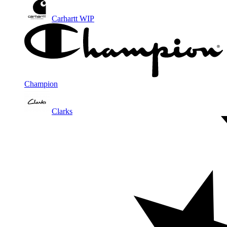
Carhartt WIP
Champion
Clarks