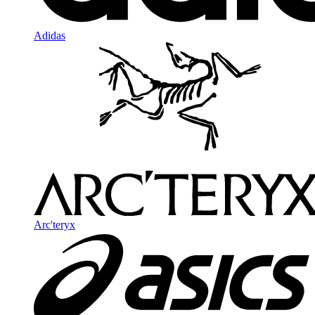
Adidas
Arc'teryx