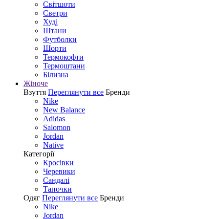
Світшоти
Светри
Худі
Штани
Футболки
Шорти
Термокофти
Термоштани
Білизна
Жіноче
Взуття
Переглянути все
Бренди
Nike
New Balance
Adidas
Salomon
Jordan
Native
Категорії
Кросівки
Черевики
Сандалі
Tапочки
Одяг
Переглянути все
Бренди
Nike
Jordan