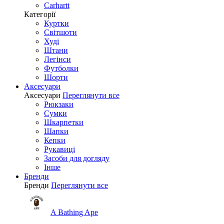
Carhartt
Категорії
Куртки
Світшоти
Худі
Штани
Легінси
Футболки
Шорти
Аксесуари
Аксесуари
Переглянути все
Рюкзаки
Сумки
Шкарпетки
Шапки
Кепки
Рукавиці
Засоби для догляду
Інше
Бренди
Бренди
Переглянути все
A Bathing Ape