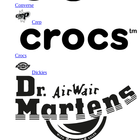
Converse
Crep
Crocs
Dickies