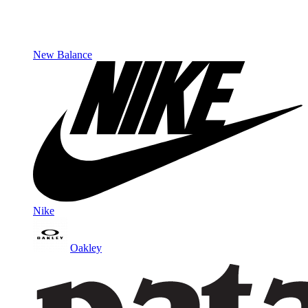
New Balance
Nike
Oakley