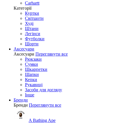
Carhartt
Категорії
Куртки
Світшоти
Худі
Штани
Легінси
Футболки
Шорти
Аксесуари
Аксесуари
Переглянути все
Рюкзаки
Сумки
Шкарпетки
Шапки
Кепки
Рукавиці
Засоби для догляду
Інше
Бренди
Бренди
Переглянути все
A Bathing Ape