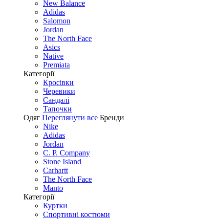
New Balance
Adidas
Salomon
Jordan
The North Face
Asics
Native
Premiata
Категорії
Кросівки
Черевики
Сандалі
Tапочки
Одяг
Переглянути все
Бренди
Nike
Adidas
Jordan
C. P. Company
Stone Island
Carhartt
The North Face
Manto
Категорії
Куртки
Спортивні костюми