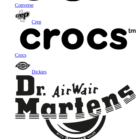
Converse
Crep
Crocs
Dickies