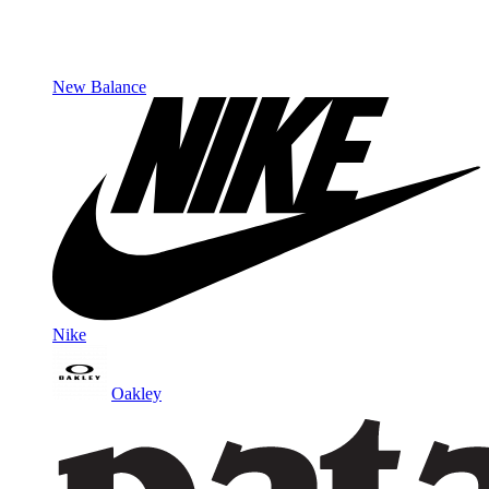
New Balance
Nike
Oakley