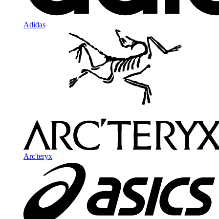
Adidas
Arc'teryx