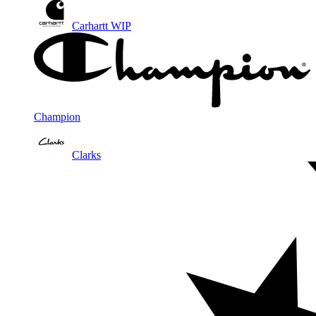
Carhartt WIP
Champion
Clarks