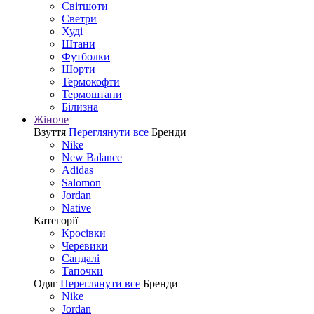
Світшоти
Светри
Худі
Штани
Футболки
Шорти
Термокофти
Термоштани
Білизна
Жіноче
Взуття
Переглянути все
Бренди
Nike
New Balance
Adidas
Salomon
Jordan
Native
Категорії
Кросівки
Черевики
Сандалі
Tапочки
Одяг
Переглянути все
Бренди
Nike
Jordan