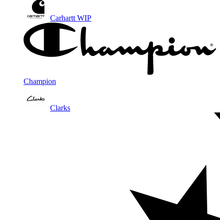
Carhartt WIP
Champion
Clarks