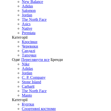
New Balance
Adidas
Salomon
Jordan
The North Face
Asics
Native
Premiata
Категорії
Кросівки
Черевики
Сандалі
Tапочки
Одяг
Переглянути все
Бренди
Nike
Adidas
Jordan
C. P. Company
Stone Island
Carhartt
The North Face
Manto
Категорії
Куртки
Спортивні костюми