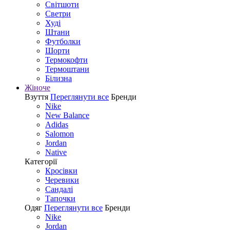
Світшоти
Светри
Худі
Штани
Футболки
Шорти
Термокофти
Термоштани
Білизна
Жіноче
Взуття
Переглянути все
Бренди
Nike
New Balance
Adidas
Salomon
Jordan
Native
Категорії
Кросівки
Черевики
Сандалі
Tапочки
Одяг
Переглянути все
Бренди
Nike
Jordan