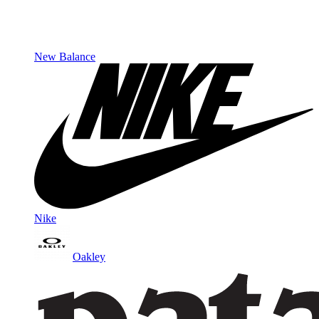
New Balance
Nike
Oakley