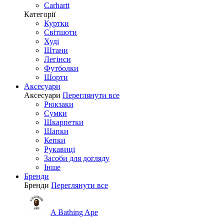
Carhartt
Категорії
Куртки
Світшоти
Худі
Штани
Легінси
Футболки
Шорти
Аксесуари
Аксесуари
Переглянути все
Рюкзаки
Сумки
Шкарпетки
Шапки
Кепки
Рукавиці
Засоби для догляду
Інше
Бренди
Бренди
Переглянути все
A Bathing Ape