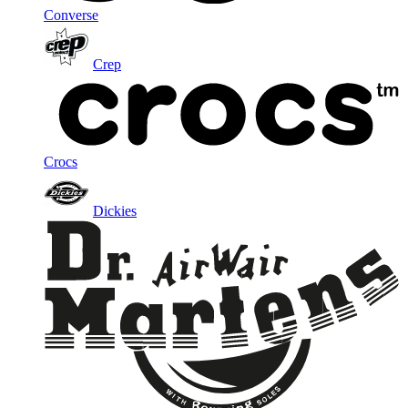
Converse
Crep
Crocs
Dickies