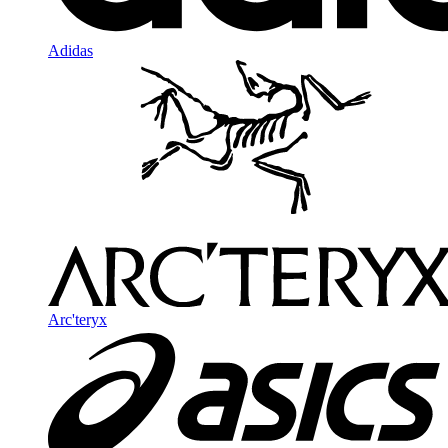
Adidas
Arc'teryx