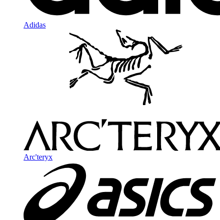
Adidas
Arc'teryx