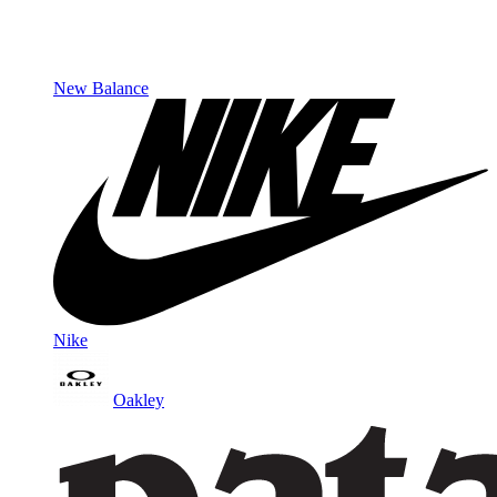
New Balance
Nike
Oakley