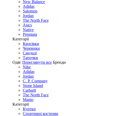
New Balance
Adidas
Salomon
Jordan
The North Face
Asics
Native
Premiata
Категорії
Кросівки
Черевики
Сандалі
Tапочки
Одяг
Переглянути все
Бренди
Nike
Adidas
Jordan
C. P. Company
Stone Island
Carhartt
The North Face
Manto
Категорії
Куртки
Спортивні костюми