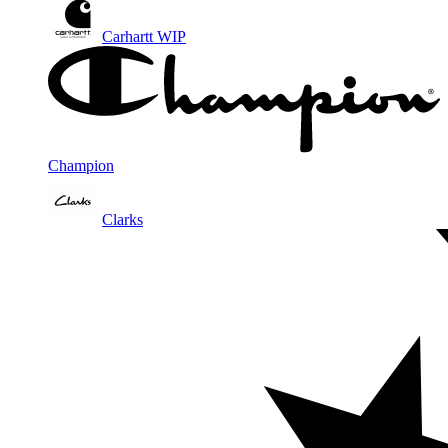
Carhartt WIP
Champion
Clarks