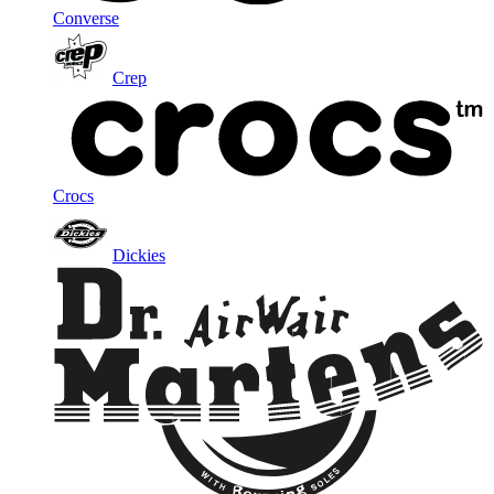
Converse
Crep
Crocs
Dickies