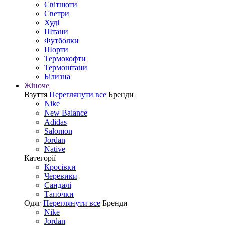
Світшоти
Светри
Худі
Штани
Футболки
Шорти
Термокофти
Термоштани
Білизна
Жіноче
Взуття
Переглянути все
Бренди
Nike
New Balance
Adidas
Salomon
Jordan
Native
Категорії
Кросівки
Черевики
Сандалі
Tапочки
Одяг
Переглянути все
Бренди
Nike
Jordan