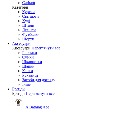
Carhartt
Категорії
Куртки
Світшоти
Худі
Штани
Легінси
Футболки
Шорти
Аксесуари
Аксесуари
Переглянути все
Рюкзаки
Сумки
Шкарпетки
Шапки
Кепки
Рукавиці
Засоби для догляду
Інше
Бренди
Бренди
Переглянути все
A Bathing Ape