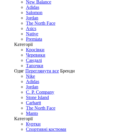
New Balance
Adidas
Salomon
Jordan
The North Face
Asics
Native
Premiata
Категорії
Кросівки
Черевики
Сандалі
Tапочки
Одяг
Переглянути все
Бренди
Nike
Adidas
Jordan
C. P. Company
Stone Island
Carhartt
The North Face
Manto
Категорії
Куртки
Спортивні костюми