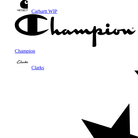
Carhartt WIP
Champion
Clarks