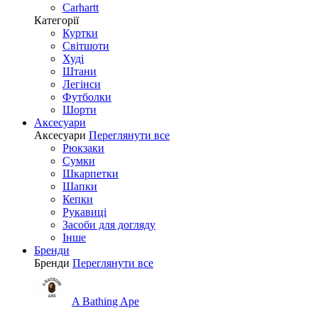
Carhartt
Категорії
Куртки
Світшоти
Худі
Штани
Легінси
Футболки
Шорти
Аксесуари
Аксесуари
Переглянути все
Рюкзаки
Сумки
Шкарпетки
Шапки
Кепки
Рукавиці
Засоби для догляду
Інше
Бренди
Бренди
Переглянути все
A Bathing Ape