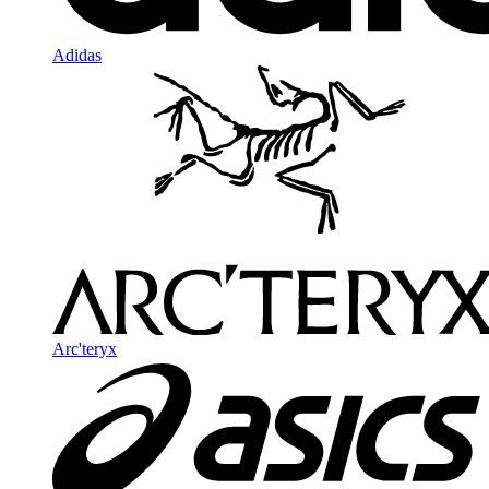
Adidas
Arc'teryx