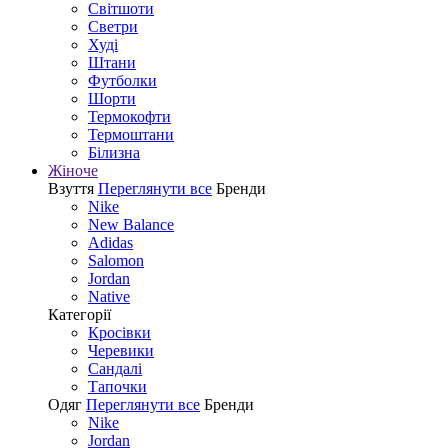
Світшоти
Светри
Худі
Штани
Футболки
Шорти
Термокофти
Термоштани
Білизна
Жіноче
Взуття
Переглянути все
Бренди
Nike
New Balance
Adidas
Salomon
Jordan
Native
Категорії
Кросівки
Черевики
Сандалі
Tапочки
Одяг
Переглянути все
Бренди
Nike
Jordan