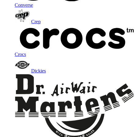
Converse
Crep
Crocs
Dickies