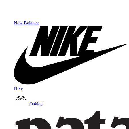
New Balance
Nike
Oakley