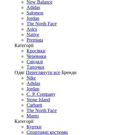
New Balance
Adidas
Salomon
Jordan
The North Face
Asics
Native
Premiata
Категорії
Кросівки
Черевики
Сандалі
Tапочки
Одяг
Переглянути все
Бренди
Nike
Adidas
Jordan
C. P. Company
Stone Island
Carhartt
The North Face
Manto
Категорії
Куртки
Спортивні костюми