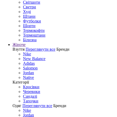
Світшоти
Светри
Худі
Штани
Футболки
Шорти
Термокофти
Термоштани
Білизна
Жіноче
Взуття
Переглянути все
Бренди
Nike
New Balance
Adidas
Salomon
Jordan
Native
Категорії
Кросівки
Черевики
Сандалі
Tапочки
Одяг
Переглянути все
Бренди
Nike
Jordan