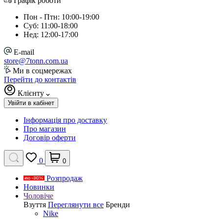
Графік роботи
Пон - Птн: 10:00-19:00
Суб: 11:00-18:00
Нед: 12:00-17:00
E-mail
store@7tonn.com.ua
Ми в соцмережах
Перейти до контактів
Клієнту
Увійти в кабінет
Інформація про доставку
Про магазин
Договір оферти
0
0
Розпродаж
Новинки
Чоловіче
Взуття
Переглянути все
Бренди
Nike