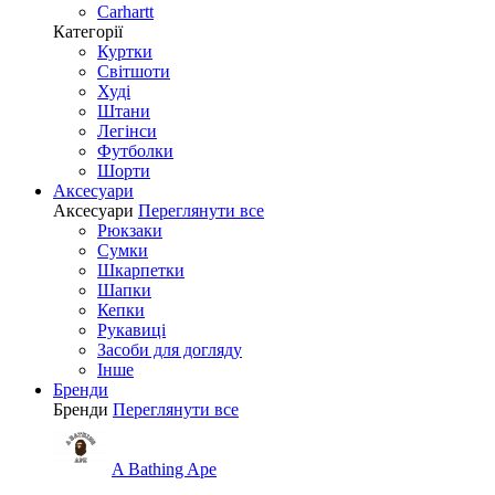
Carhartt
Категорії
Куртки
Світшоти
Худі
Штани
Легінси
Футболки
Шорти
Аксесуари
Аксесуари
Переглянути все
Рюкзаки
Сумки
Шкарпетки
Шапки
Кепки
Рукавиці
Засоби для догляду
Інше
Бренди
Бренди
Переглянути все
A Bathing Ape