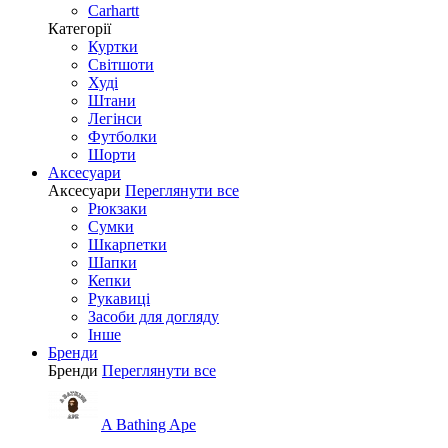
Carhartt
Категорії
Куртки
Світшоти
Худі
Штани
Легінси
Футболки
Шорти
Аксесуари
Аксесуари
Переглянути все
Рюкзаки
Сумки
Шкарпетки
Шапки
Кепки
Рукавиці
Засоби для догляду
Інше
Бренди
Бренди
Переглянути все
A Bathing Ape