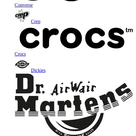
Converse
Crep
Crocs
Dickies