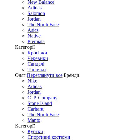
New Balance
Adidas
Salomon
Jordan
The North Face
Asics
Native
Premiata
Категорії
Кросівки
Черевики
Сандалі
Tапочки
Одяг
Переглянути все
Бренди
Nike
Adidas
Jordan
C. P. Company
Stone Island
Carhartt
The North Face
Manto
Категорії
Куртки
Спортивні костюми