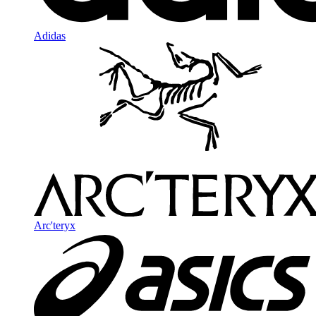
Adidas
Arc'teryx