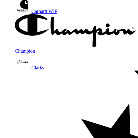
Carhartt WIP
Champion
Clarks