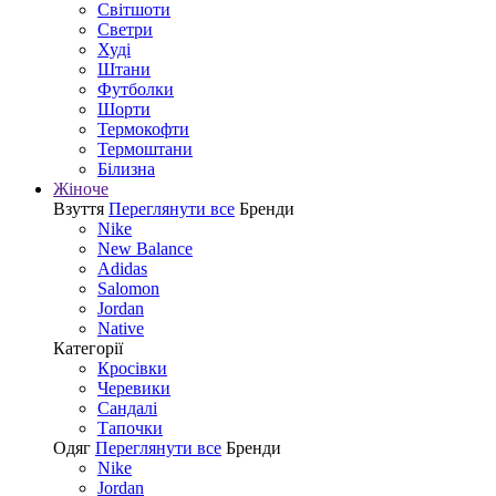
Світшоти
Светри
Худі
Штани
Футболки
Шорти
Термокофти
Термоштани
Білизна
Жіноче
Взуття
Переглянути все
Бренди
Nike
New Balance
Adidas
Salomon
Jordan
Native
Категорії
Кросівки
Черевики
Сандалі
Tапочки
Одяг
Переглянути все
Бренди
Nike
Jordan