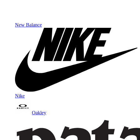
New Balance
Nike
Oakley