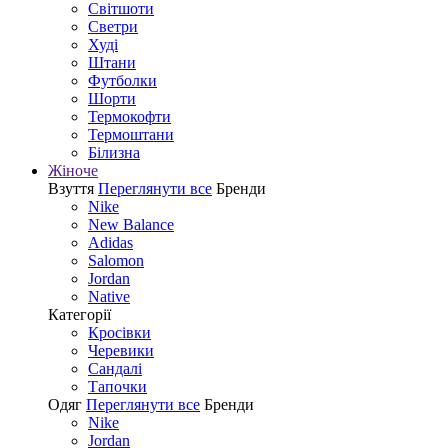
Світшоти
Светри
Худі
Штани
Футболки
Шорти
Термокофти
Термоштани
Білизна
Жіноче
Взуття
Переглянути все
Бренди
Nike
New Balance
Adidas
Salomon
Jordan
Native
Категорії
Кросівки
Черевики
Сандалі
Tапочки
Одяг
Переглянути все
Бренди
Nike
Jordan