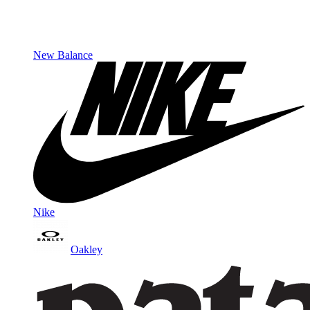
New Balance
Nike
Oakley