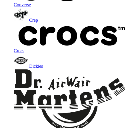
Converse
Crep
Crocs
Dickies