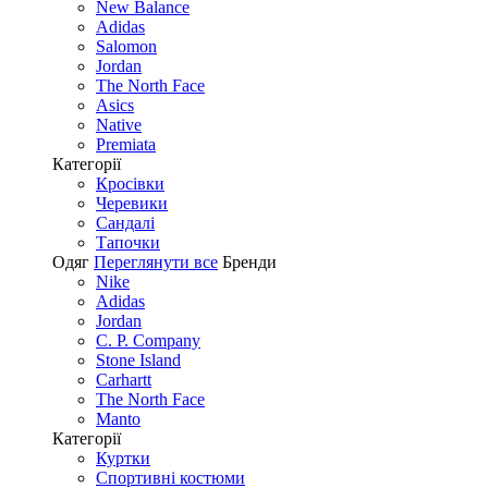
New Balance
Adidas
Salomon
Jordan
The North Face
Asics
Native
Premiata
Категорії
Кросівки
Черевики
Сандалі
Tапочки
Одяг
Переглянути все
Бренди
Nike
Adidas
Jordan
C. P. Company
Stone Island
Carhartt
The North Face
Manto
Категорії
Куртки
Спортивні костюми