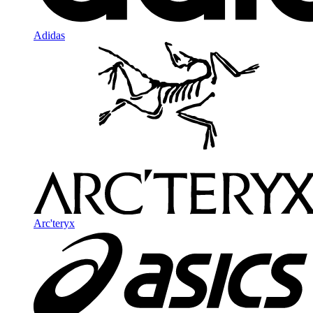
Adidas
Arc'teryx