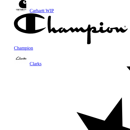
Carhartt WIP
Champion
Clarks