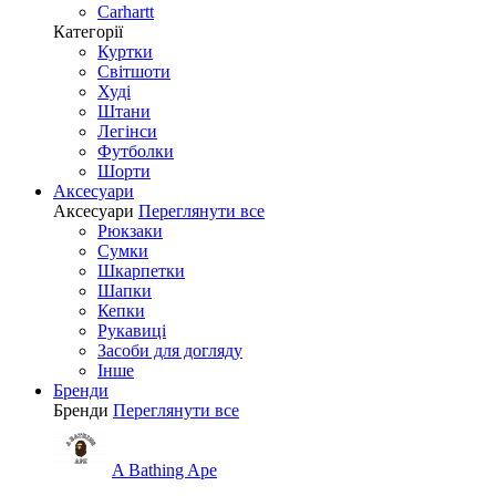
Carhartt
Категорії
Куртки
Світшоти
Худі
Штани
Легінси
Футболки
Шорти
Аксесуари
Аксесуари
Переглянути все
Рюкзаки
Сумки
Шкарпетки
Шапки
Кепки
Рукавиці
Засоби для догляду
Інше
Бренди
Бренди
Переглянути все
A Bathing Ape