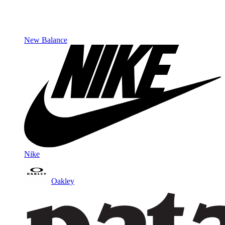
New Balance
Nike
Oakley