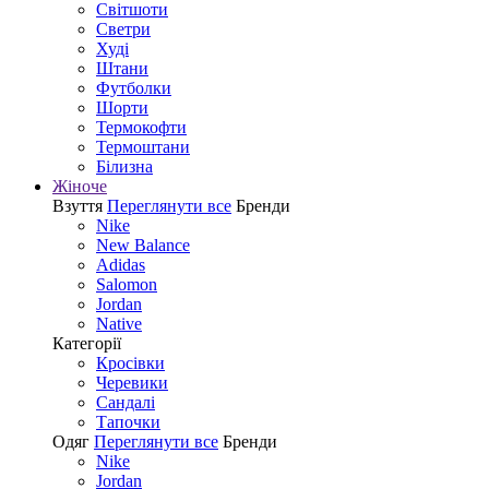
Світшоти
Светри
Худі
Штани
Футболки
Шорти
Термокофти
Термоштани
Білизна
Жіноче
Взуття
Переглянути все
Бренди
Nike
New Balance
Adidas
Salomon
Jordan
Native
Категорії
Кросівки
Черевики
Сандалі
Tапочки
Одяг
Переглянути все
Бренди
Nike
Jordan