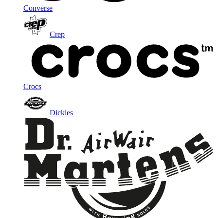
Converse
Crep
Crocs
Dickies