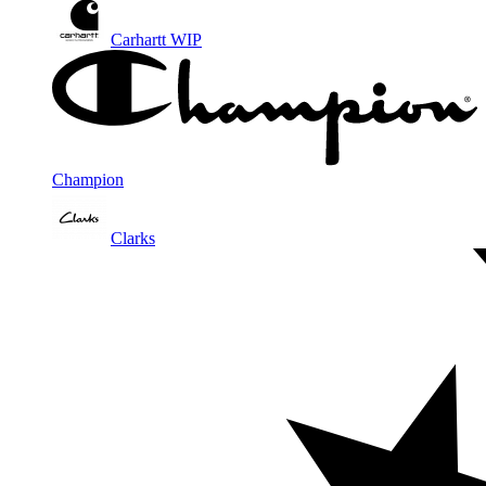
Carhartt WIP
Champion
Clarks