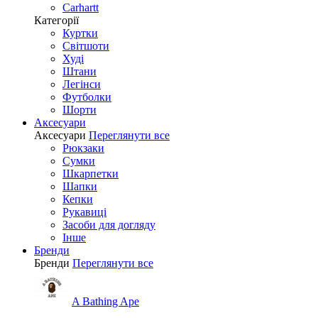
Carhartt
Категорії
Куртки
Світшоти
Худі
Штани
Легінси
Футболки
Шорти
Аксесуари
Аксесуари
Переглянути все
Рюкзаки
Сумки
Шкарпетки
Шапки
Кепки
Рукавиці
Засоби для догляду
Інше
Бренди
Бренди
Переглянути все
A Bathing Ape