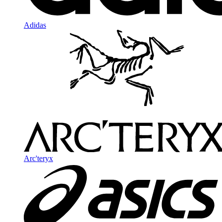
Adidas
Arc'teryx