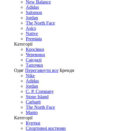
New Balance
Adidas
Salomon
Jordan
The North Face
Asics
Native
Premiata
Категорії
Кросівки
Черевики
Сандалі
Tапочки
Одяг
Переглянути все
Бренди
Nike
Adidas
Jordan
C. P. Company
Stone Island
Carhartt
The North Face
Manto
Категорії
Куртки
Спортивні костюми