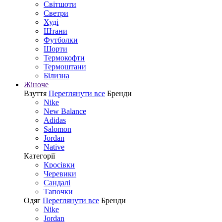
Світшоти
Светри
Худі
Штани
Футболки
Шорти
Термокофти
Термоштани
Білизна
Жіноче
Взуття
Переглянути все
Бренди
Nike
New Balance
Adidas
Salomon
Jordan
Native
Категорії
Кросівки
Черевики
Сандалі
Tапочки
Одяг
Переглянути все
Бренди
Nike
Jordan