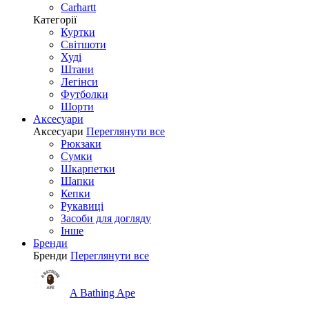
Carhartt
Категорії
Куртки
Світшоти
Худі
Штани
Легінси
Футболки
Шорти
Аксесуари
Аксесуари
Переглянути все
Рюкзаки
Сумки
Шкарпетки
Шапки
Кепки
Рукавиці
Засоби для догляду
Інше
Бренди
Бренди
Переглянути все
A Bathing Ape