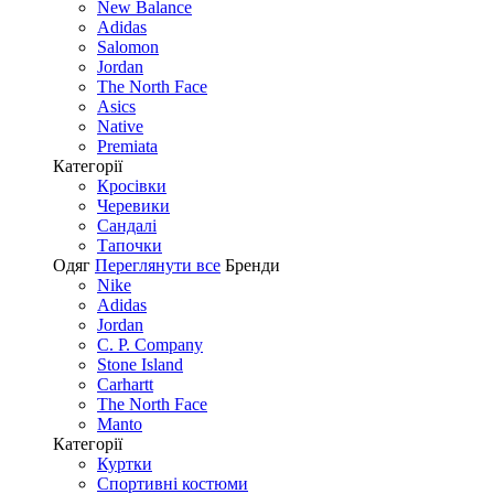
New Balance
Adidas
Salomon
Jordan
The North Face
Asics
Native
Premiata
Категорії
Кросівки
Черевики
Сандалі
Tапочки
Одяг
Переглянути все
Бренди
Nike
Adidas
Jordan
C. P. Company
Stone Island
Carhartt
The North Face
Manto
Категорії
Куртки
Спортивні костюми