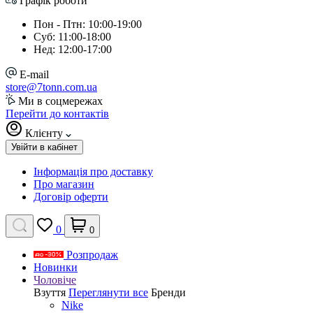
Графік роботи
Пон - Птн: 10:00-19:00
Суб: 11:00-18:00
Нед: 12:00-17:00
E-mail
store@7tonn.com.ua
Ми в соцмережах
Перейти до контактів
Клієнту
Увійти в кабінет
Інформація про доставку
Про магазин
Договір оферти
0
0
Розпродаж
Новинки
Чоловіче
Взуття
Переглянути все
Бренди
Nike