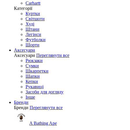
Carhartt
Категорії
Куртки
Світшоти
Худі
Штани
Легінси
Футболки
Шорти
Аксесуари
Аксесуари
Переглянути все
Рюкзаки
Сумки
Шкарпетки
Шапки
Кепки
Рукавиці
Засоби для догляду
Інше
Бренди
Бренди
Переглянути все
A Bathing Ape