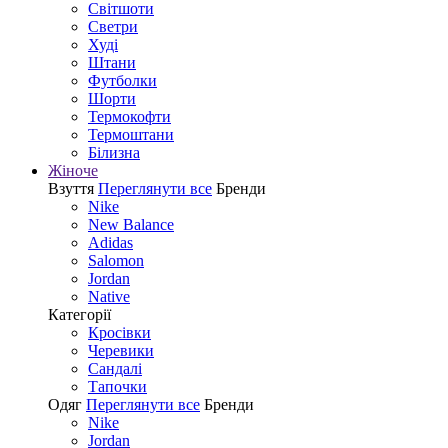
Світшоти
Светри
Худі
Штани
Футболки
Шорти
Термокофти
Термоштани
Білизна
Жіноче
Взуття
Переглянути все
Бренди
Nike
New Balance
Adidas
Salomon
Jordan
Native
Категорії
Кросівки
Черевики
Сандалі
Tапочки
Одяг
Переглянути все
Бренди
Nike
Jordan