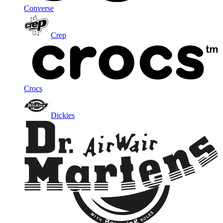
Converse
Crep
Crocs
Dickies