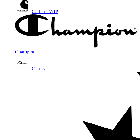
Carhartt WIP
Champion
Clarks