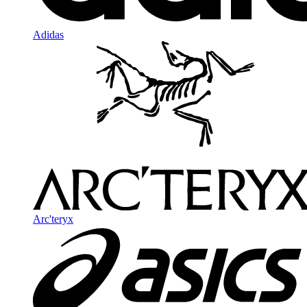
Adidas
Arc'teryx