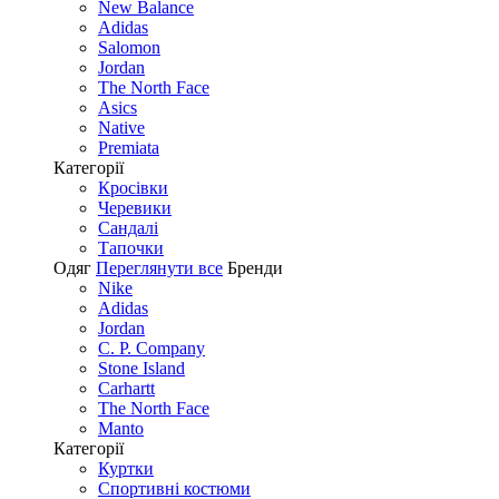
New Balance
Adidas
Salomon
Jordan
The North Face
Asics
Native
Premiata
Категорії
Кросівки
Черевики
Сандалі
Tапочки
Одяг
Переглянути все
Бренди
Nike
Adidas
Jordan
C. P. Company
Stone Island
Carhartt
The North Face
Manto
Категорії
Куртки
Спортивні костюми