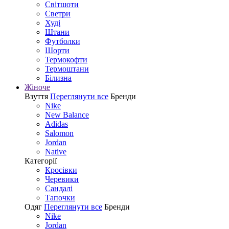
Світшоти
Светри
Худі
Штани
Футболки
Шорти
Термокофти
Термоштани
Білизна
Жіноче
Взуття
Переглянути все
Бренди
Nike
New Balance
Adidas
Salomon
Jordan
Native
Категорії
Кросівки
Черевики
Сандалі
Tапочки
Одяг
Переглянути все
Бренди
Nike
Jordan