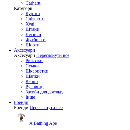
Carhartt
Категорії
Куртки
Світшоти
Худі
Штани
Легінси
Футболки
Шорти
Аксесуари
Аксесуари
Переглянути все
Рюкзаки
Сумки
Шкарпетки
Шапки
Кепки
Рукавиці
Засоби для догляду
Інше
Бренди
Бренди
Переглянути все
A Bathing Ape