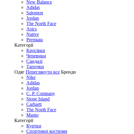
New Balance
Adidas
Salomon
Jordan
The North Face
Asics
Native
Premiata
Категорії
Кросівки
Черевики
Сандалі
Tапочки
Одяг
Переглянути все
Бренди
Nike
Adidas
Jordan
C. P. Company
Stone Island
Carhartt
The North Face
Manto
Категорії
Куртки
Спортивні костюми