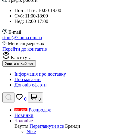
Графік роботи
Пон - Птн: 10:00-19:00
Суб: 11:00-18:00
Нед: 12:00-17:00
E-mail
store@7tonn.com.ua
Ми в соцмережах
Перейти до контактів
Клієнту
Увійти в кабінет
Інформація про доставку
Про магазин
Договір оферти
0
0
Розпродаж
Новинки
Чоловіче
Взуття
Переглянути все
Бренди
Nike