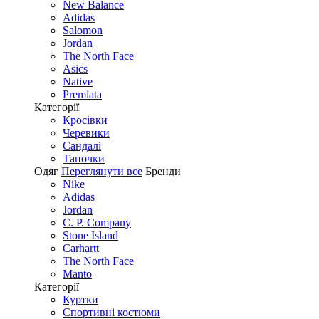
New Balance
Adidas
Salomon
Jordan
The North Face
Asics
Native
Premiata
Категорії
Кросівки
Черевики
Сандалі
Tапочки
Одяг
Переглянути все
Бренди
Nike
Adidas
Jordan
C. P. Company
Stone Island
Carhartt
The North Face
Manto
Категорії
Куртки
Спортивні костюми