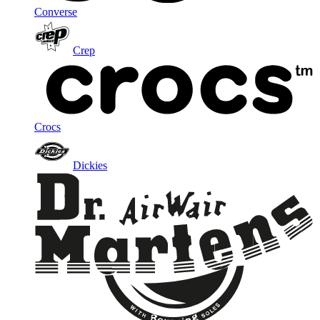
Converse
Crep
Crocs
Dickies