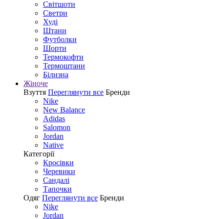
Світшоти
Светри
Худі
Штани
Футболки
Шорти
Термокофти
Термоштани
Білизна
Жіноче
Взуття
Переглянути все
Бренди
Nike
New Balance
Adidas
Salomon
Jordan
Native
Категорії
Кросівки
Черевики
Сандалі
Tапочки
Одяг
Переглянути все
Бренди
Nike
Jordan