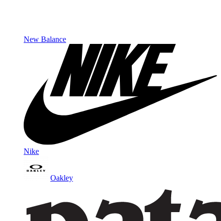
New Balance
Nike
Oakley