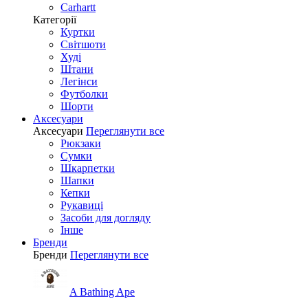
Carhartt
Категорії
Куртки
Світшоти
Худі
Штани
Легінси
Футболки
Шорти
Аксесуари
Аксесуари
Переглянути все
Рюкзаки
Сумки
Шкарпетки
Шапки
Кепки
Рукавиці
Засоби для догляду
Інше
Бренди
Бренди
Переглянути все
A Bathing Ape