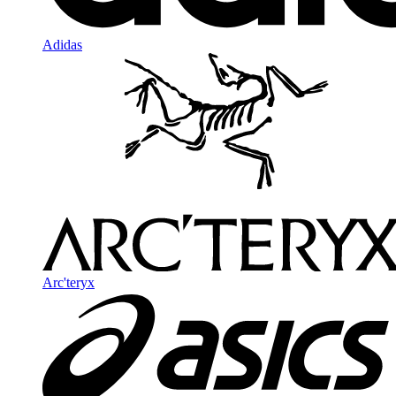
Adidas
Arc'teryx