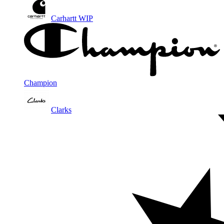
Carhartt WIP
Champion
Clarks