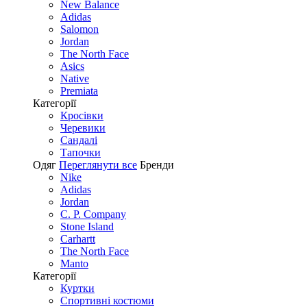
New Balance
Adidas
Salomon
Jordan
The North Face
Asics
Native
Premiata
Категорії
Кросівки
Черевики
Сандалі
Tапочки
Одяг
Переглянути все
Бренди
Nike
Adidas
Jordan
C. P. Company
Stone Island
Carhartt
The North Face
Manto
Категорії
Куртки
Спортивні костюми