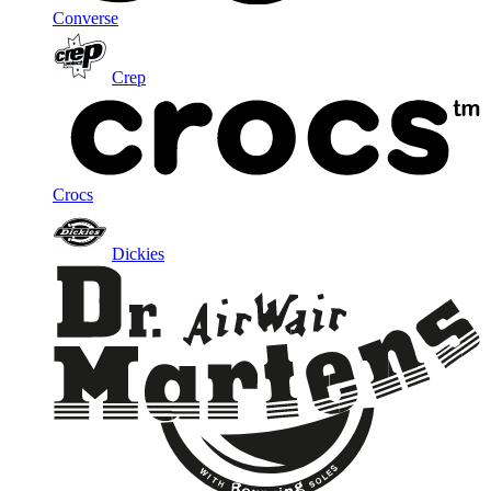
Converse
Crep
Crocs
Dickies