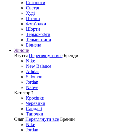
Світшоти
Светри
Худі
Штани
Футболки
Шорти
Термокофти
Термоштани
Білизна
Жіноче
Взуття
Переглянути все
Бренди
Nike
New Balance
Adidas
Salomon
Jordan
Native
Категорії
Кросівки
Черевики
Сандалі
Tапочки
Одяг
Переглянути все
Бренди
Nike
Jordan