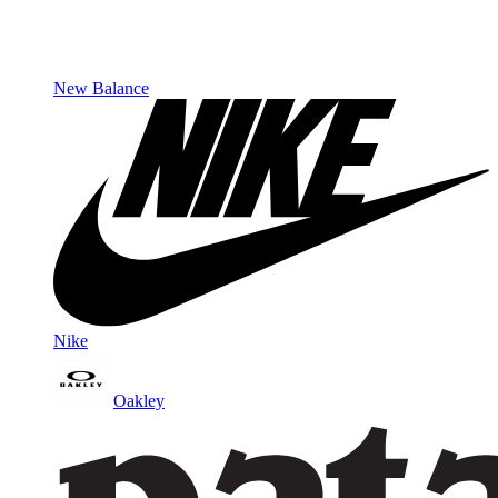
New Balance
Nike
Oakley