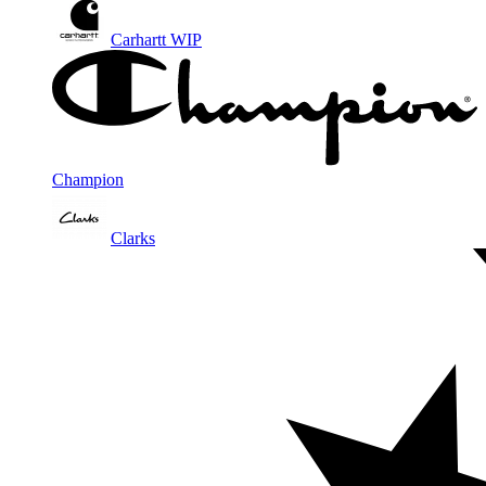
Carhartt WIP
Champion
Clarks