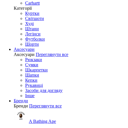
Carhartt
Категорії
Куртки
Світшоти
Худі
Штани
Легінси
Футболки
Шорти
Аксесуари
Аксесуари
Переглянути все
Рюкзаки
Сумки
Шкарпетки
Шапки
Кепки
Рукавиці
Засоби для догляду
Інше
Бренди
Бренди
Переглянути все
A Bathing Ape