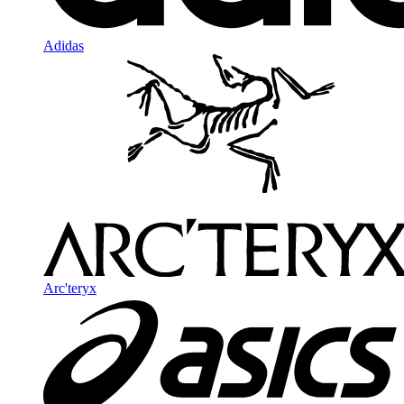
Adidas
Arc'teryx