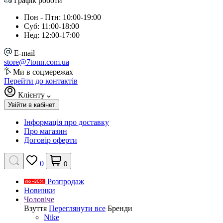
Графік роботи
Пон - Птн: 10:00-19:00
Суб: 11:00-18:00
Нед: 12:00-17:00
E-mail
store@7tonn.com.ua
Ми в соцмережах
Перейти до контактів
Клієнту
Увійти в кабінет
Інформація про доставку
Про магазин
Договір оферти
0
0
Розпродаж
Новинки
Чоловіче
Взуття
Переглянути все
Бренди
Nike