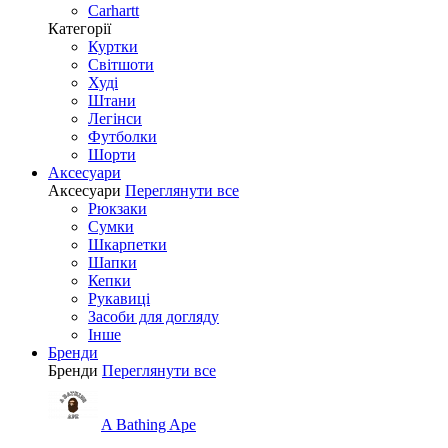
Carhartt
Категорії
Куртки
Світшоти
Худі
Штани
Легінси
Футболки
Шорти
Аксесуари
Аксесуари
Переглянути все
Рюкзаки
Сумки
Шкарпетки
Шапки
Кепки
Рукавиці
Засоби для догляду
Інше
Бренди
Бренди
Переглянути все
A Bathing Ape