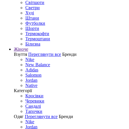
Світшоти
Светри
Худі
Штани
Футболки
Шорти
Термокофти
Термоштани
Білизна
Жіноче
Взуття
Переглянути все
Бренди
Nike
New Balance
Adidas
Salomon
Jordan
Native
Категорії
Кросівки
Черевики
Сандалі
Tапочки
Одяг
Переглянути все
Бренди
Nike
Jordan