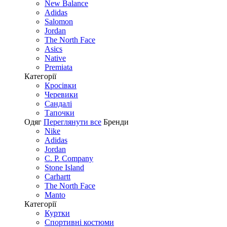
New Balance
Adidas
Salomon
Jordan
The North Face
Asics
Native
Premiata
Категорії
Кросівки
Черевики
Сандалі
Tапочки
Одяг
Переглянути все
Бренди
Nike
Adidas
Jordan
C. P. Company
Stone Island
Carhartt
The North Face
Manto
Категорії
Куртки
Спортивні костюми