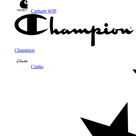
Carhartt WIP
Champion
Clarks