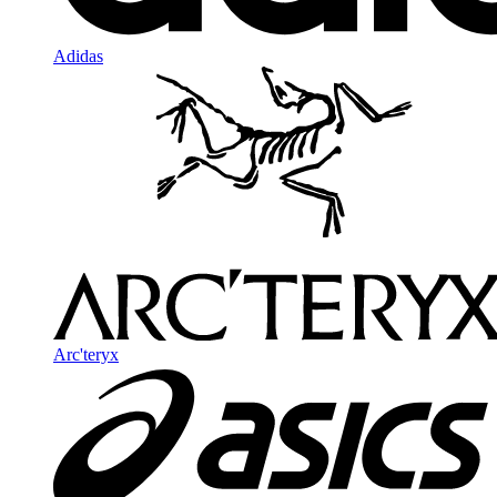
Adidas
Arc'teryx