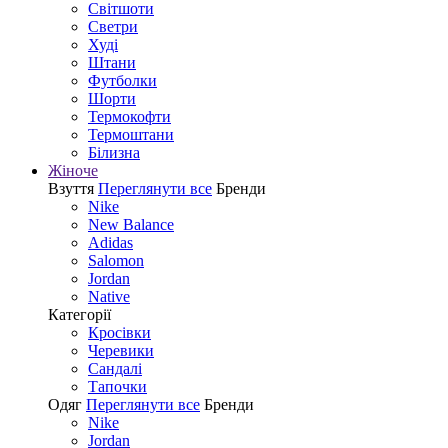
Світшоти
Светри
Худі
Штани
Футболки
Шорти
Термокофти
Термоштани
Білизна
Жіноче
Взуття
Переглянути все
Бренди
Nike
New Balance
Adidas
Salomon
Jordan
Native
Категорії
Кросівки
Черевики
Сандалі
Tапочки
Одяг
Переглянути все
Бренди
Nike
Jordan