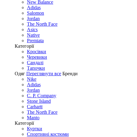
New Balance
Adidas
Salomon
Jordan
The North Face
Asics
Native
Premiata
Категорії
Кросівки
Черевики
Сандалі
Tапочки
Одяг
Переглянути все
Бренди
Nike
Adidas
Jordan
C. P. Company
Stone Island
Carhartt
The North Face
Manto
Категорії
Куртки
Спортивні костюми