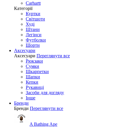
Carhartt
Категорії
Куртки
Світшоти
Худі
Штани
Легінси
Футболки
Шорти
Аксесуари
Аксесуари
Переглянути все
Рюкзаки
Сумки
Шкарпетки
Шапки
Кепки
Рукавиці
Засоби для догляду
Інше
Бренди
Бренди
Переглянути все
A Bathing Ape