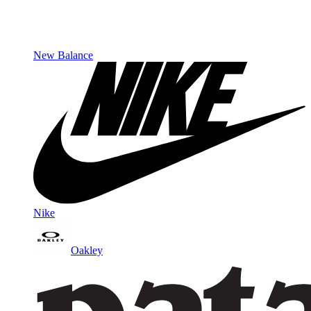
New Balance
Nike
Oakley