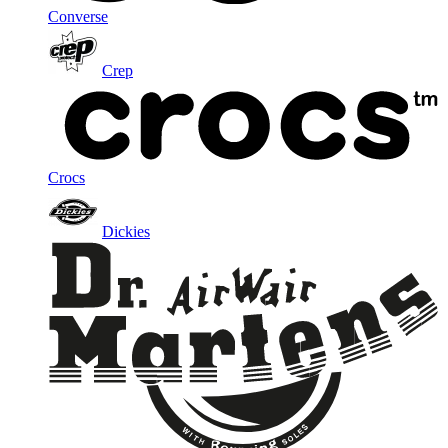
Converse
Crep
Crocs
Dickies