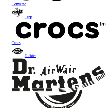
Converse
Crep
Crocs
Dickies