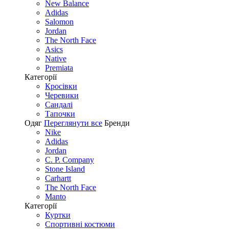
New Balance
Adidas
Salomon
Jordan
The North Face
Asics
Native
Premiata
Категорії
Кросівки
Черевики
Сандалі
Tапочки
Одяг
Переглянути все
Бренди
Nike
Adidas
Jordan
C. P. Company
Stone Island
Carhartt
The North Face
Manto
Категорії
Куртки
Спортивні костюми