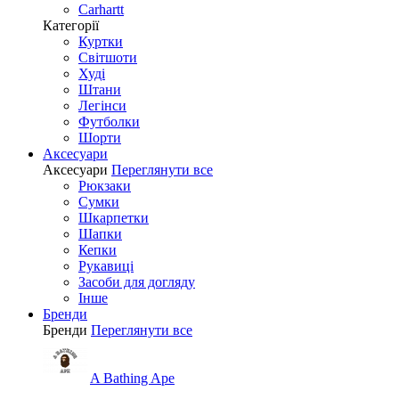
Carhartt
Категорії
Куртки
Світшоти
Худі
Штани
Легінси
Футболки
Шорти
Аксесуари
Аксесуари
Переглянути все
Рюкзаки
Сумки
Шкарпетки
Шапки
Кепки
Рукавиці
Засоби для догляду
Інше
Бренди
Бренди
Переглянути все
A Bathing Ape