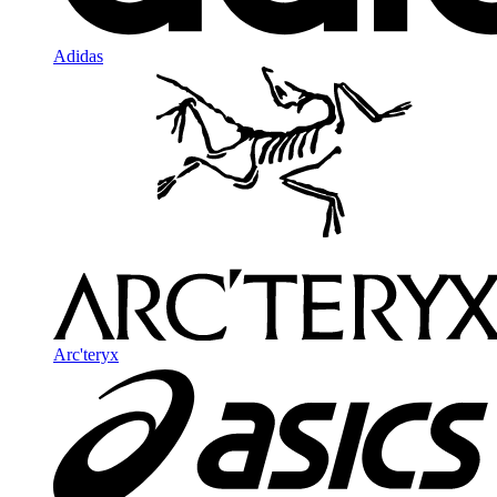
Adidas
Arc'teryx