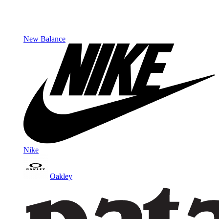
New Balance
Nike
Oakley