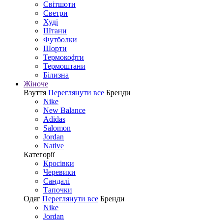
Світшоти
Светри
Худі
Штани
Футболки
Шорти
Термокофти
Термоштани
Білизна
Жіноче
Взуття
Переглянути все
Бренди
Nike
New Balance
Adidas
Salomon
Jordan
Native
Категорії
Кросівки
Черевики
Сандалі
Tапочки
Одяг
Переглянути все
Бренди
Nike
Jordan