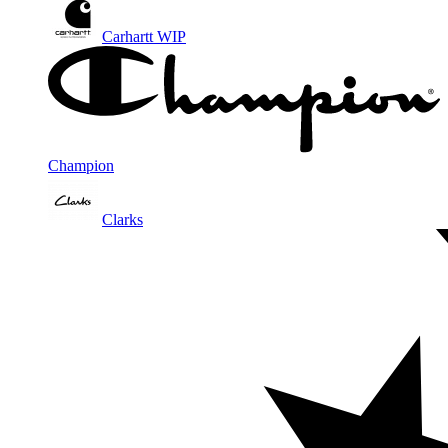
Carhartt WIP
Champion
Clarks