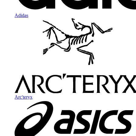
Adidas
Arc'teryx