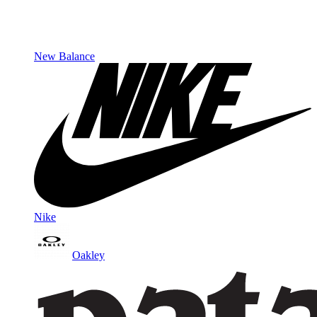
New Balance
Nike
Oakley