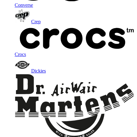
Converse
Crep
Crocs
Dickies