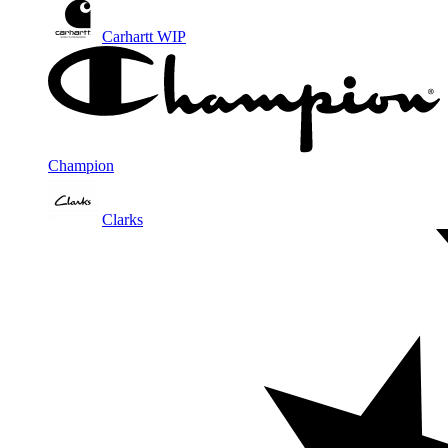
Carhartt WIP
Champion
Clarks