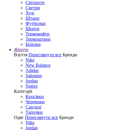
Світшоти
Светри
Худі
Штани
Футболки
Шорти
Термокофти
Термоштани
Білизна
Жіноче
Взуття
Переглянути все
Бренди
Nike
New Balance
Adidas
Salomon
Jordan
Native
Категорії
Кросівки
Черевики
Сандалі
Tапочки
Одяг
Переглянути все
Бренди
Nike
Jordan