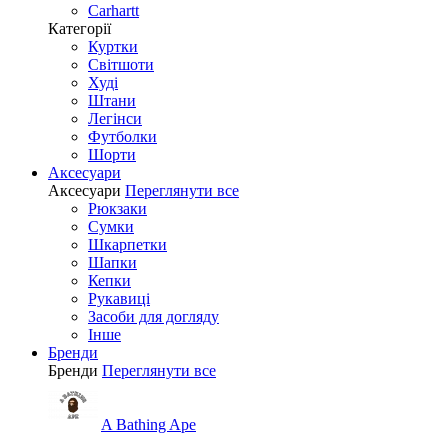
Carhartt
Категорії
Куртки
Світшоти
Худі
Штани
Легінси
Футболки
Шорти
Аксесуари
Аксесуари
Переглянути все
Рюкзаки
Сумки
Шкарпетки
Шапки
Кепки
Рукавиці
Засоби для догляду
Інше
Бренди
Бренди
Переглянути все
A Bathing Ape