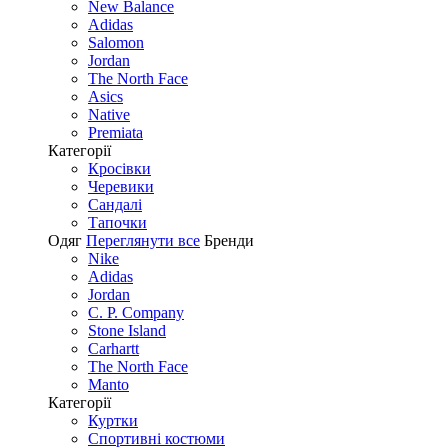
New Balance
Adidas
Salomon
Jordan
The North Face
Asics
Native
Premiata
Категорії
Кросівки
Черевики
Сандалі
Tапочки
Одяг
Переглянути все
Бренди
Nike
Adidas
Jordan
C. P. Company
Stone Island
Carhartt
The North Face
Manto
Категорії
Куртки
Спортивні костюми