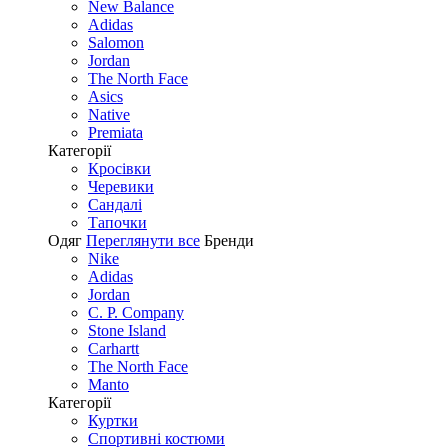
New Balance
Adidas
Salomon
Jordan
The North Face
Asics
Native
Premiata
Категорії
Кросівки
Черевики
Сандалі
Tапочки
Одяг
Переглянути все
Бренди
Nike
Adidas
Jordan
C. P. Company
Stone Island
Carhartt
The North Face
Manto
Категорії
Куртки
Спортивні костюми