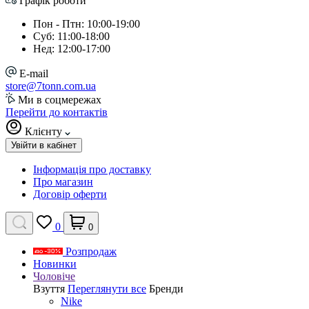
Графік роботи
Пон - Птн: 10:00-19:00
Суб: 11:00-18:00
Нед: 12:00-17:00
E-mail
store@7tonn.com.ua
Ми в соцмережах
Перейти до контактів
Клієнту
Увійти в кабінет
Інформація про доставку
Про магазин
Договір оферти
0
0
Розпродаж
Новинки
Чоловіче
Взуття
Переглянути все
Бренди
Nike