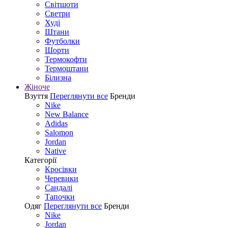
Світшоти
Светри
Худі
Штани
Футболки
Шорти
Термокофти
Термоштани
Білизна
Жіноче
Взуття
Переглянути все
Бренди
Nike
New Balance
Adidas
Salomon
Jordan
Native
Категорії
Кросівки
Черевики
Сандалі
Tапочки
Одяг
Переглянути все
Бренди
Nike
Jordan