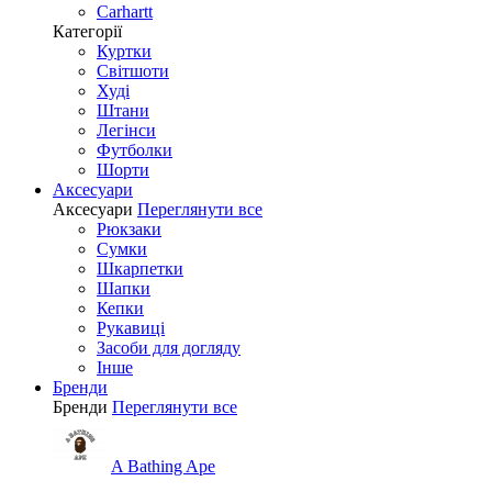
Carhartt
Категорії
Куртки
Світшоти
Худі
Штани
Легінси
Футболки
Шорти
Аксесуари
Аксесуари
Переглянути все
Рюкзаки
Сумки
Шкарпетки
Шапки
Кепки
Рукавиці
Засоби для догляду
Інше
Бренди
Бренди
Переглянути все
A Bathing Ape