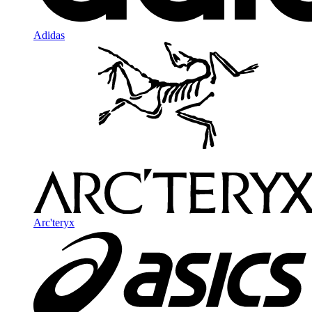
Adidas
Arc'teryx