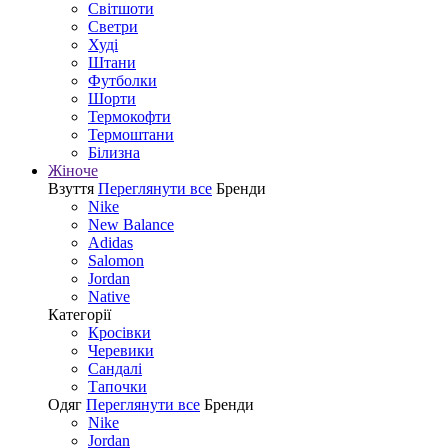
Світшоти
Светри
Худі
Штани
Футболки
Шорти
Термокофти
Термоштани
Білизна
Жіноче
Взуття
Переглянути все
Бренди
Nike
New Balance
Adidas
Salomon
Jordan
Native
Категорії
Кросівки
Черевики
Сандалі
Tапочки
Одяг
Переглянути все
Бренди
Nike
Jordan