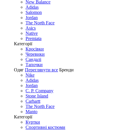
New Balance
Adidas
Salomon
Jordan
The North Face
Asics
Native
Premiata
Категорії
Кросівки
Черевики
Сандалі
Tапочки
Одяг
Переглянути все
Бренди
Nike
Adidas
Jordan
C. P. Company
Stone Island
Carhartt
The North Face
Manto
Категорії
Куртки
Спортивні костюми