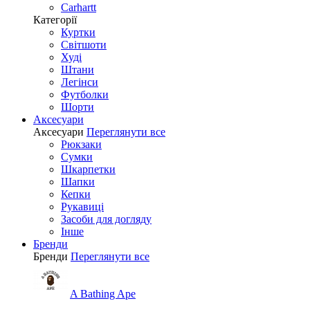
Carhartt
Категорії
Куртки
Світшоти
Худі
Штани
Легінси
Футболки
Шорти
Аксесуари
Аксесуари
Переглянути все
Рюкзаки
Сумки
Шкарпетки
Шапки
Кепки
Рукавиці
Засоби для догляду
Інше
Бренди
Бренди
Переглянути все
A Bathing Ape