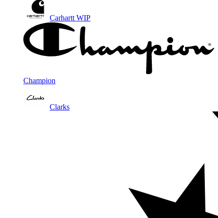
Carhartt WIP
Champion
Clarks