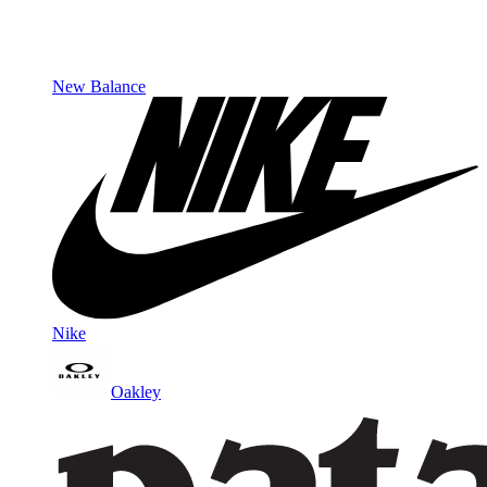
New Balance
Nike
Oakley