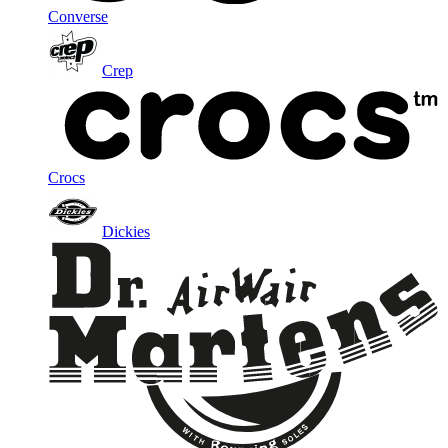
Converse
Crep
Crocs
Dickies