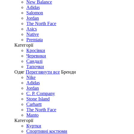
New Balance
Adidas
Salomon
Jordan
The North Face
Asics
Native
Premiata
Категорії
Кросівки
Черевики
Сандалі
Tапочки
Одяг
Переглянути все
Бренди
Nike
Adidas
Jordan
C. P. Company
Stone Island
Carhartt
The North Face
Manto
Категорії
Куртки
Спортивні костюми