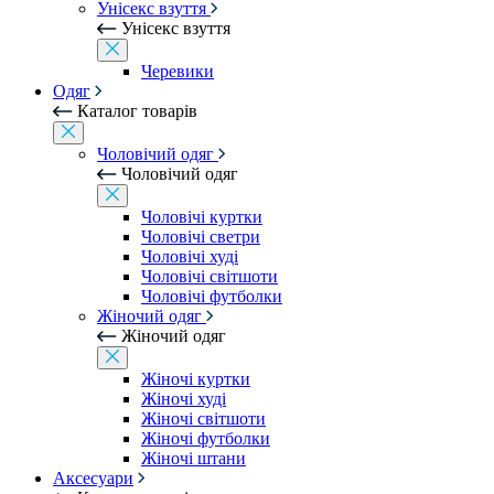
Унісекс взуття
Унісекс взуття
Черевики
Одяг
Каталог товарів
Чоловічий одяг
Чоловічий одяг
Чоловічі куртки
Чоловічі светри
Чоловічі худі
Чоловічі світшоти
Чоловічі футболки
Жіночий одяг
Жіночий одяг
Жіночі куртки
Жіночі худі
Жіночі світшоти
Жіночі футболки
Жіночі штани
Аксесуари