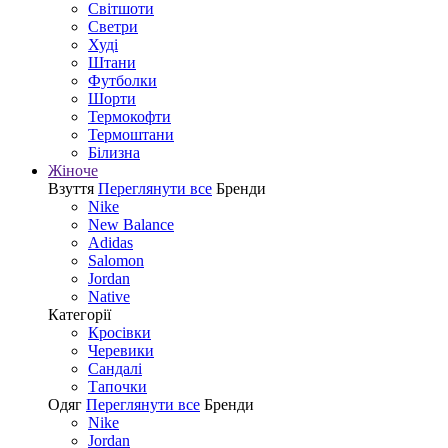
Світшоти
Светри
Худі
Штани
Футболки
Шорти
Термокофти
Термоштани
Білизна
Жіноче
Взуття
Переглянути все
Бренди
Nike
New Balance
Adidas
Salomon
Jordan
Native
Категорії
Кросівки
Черевики
Сандалі
Tапочки
Одяг
Переглянути все
Бренди
Nike
Jordan