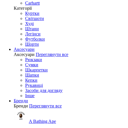
Carhartt
Категорії
Куртки
Світшоти
Худі
Штани
Легінси
Футболки
Шорти
Аксесуари
Аксесуари
Переглянути все
Рюкзаки
Сумки
Шкарпетки
Шапки
Кепки
Рукавиці
Засоби для догляду
Інше
Бренди
Бренди
Переглянути все
A Bathing Ape