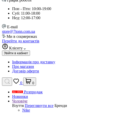
Графік роботи
Пон - Птн: 10:00-19:00
Суб: 11:00-18:00
Нед: 12:00-17:00
E-mail
store@7tonn.com.ua
Ми в соцмережах
Перейти до контактів
Клієнту
Увійти в кабінет
Інформація про доставку
Про магазин
Договір оферти
0
0
Розпродаж
Новинки
Чоловіче
Взуття
Переглянути все
Бренди
Nike