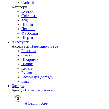
Carhartt
Категорії
Куртки
Світшоти
Худі
Штани
Легінси
Футболки
Шорти
Аксесуари
Аксесуари
Переглянути все
Рюкзаки
Сумки
Шкарпетки
Шапки
Кепки
Рукавиці
Засоби для догляду
Інше
Бренди
Бренди
Переглянути все
A Bathing Ape