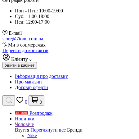
Графік роботи
Пон - Птн: 10:00-19:00
Суб: 11:00-18:00
Нед: 12:00-17:00
E-mail
store@7tonn.com.ua
Ми в соцмережах
Перейти до контактів
Клієнту
Увійти в кабінет
Інформація про доставку
Про магазин
Договір оферти
0
0
Розпродаж
Новинки
Чоловіче
Взуття
Переглянути все
Бренди
Nike