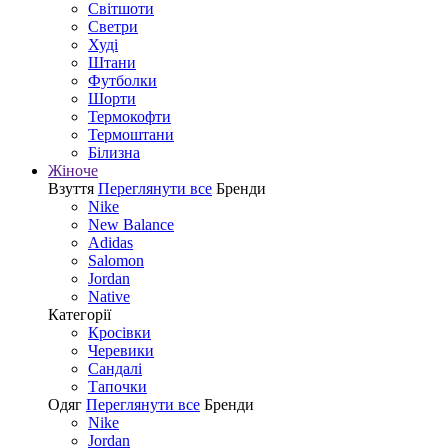
Світшоти
Светри
Худі
Штани
Футболки
Шорти
Термокофти
Термоштани
Білизна
Жіноче
Взуття
Переглянути все
Бренди
Nike
New Balance
Adidas
Salomon
Jordan
Native
Категорії
Кросівки
Черевики
Сандалі
Tапочки
Одяг
Переглянути все
Бренди
Nike
Jordan