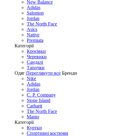
New Balance
Adidas
Salomon
Jordan
The North Face
Asics
Native
Premiata
Категорії
Кросівки
Черевики
Сандалі
Tапочки
Одяг
Переглянути все
Бренди
Nike
Adidas
Jordan
C. P. Company
Stone Island
Carhartt
The North Face
Manto
Категорії
Куртки
Спортивні костюми