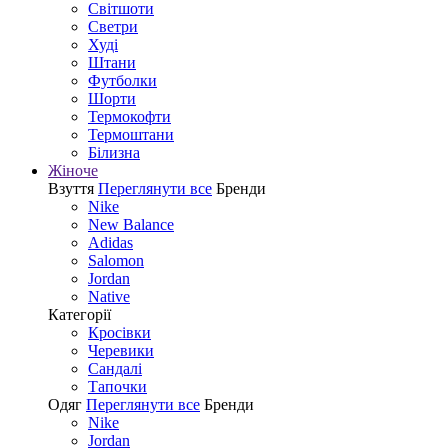
Світшоти
Светри
Худі
Штани
Футболки
Шорти
Термокофти
Термоштани
Білизна
Жіноче
Взуття
Переглянути все
Бренди
Nike
New Balance
Adidas
Salomon
Jordan
Native
Категорії
Кросівки
Черевики
Сандалі
Tапочки
Одяг
Переглянути все
Бренди
Nike
Jordan