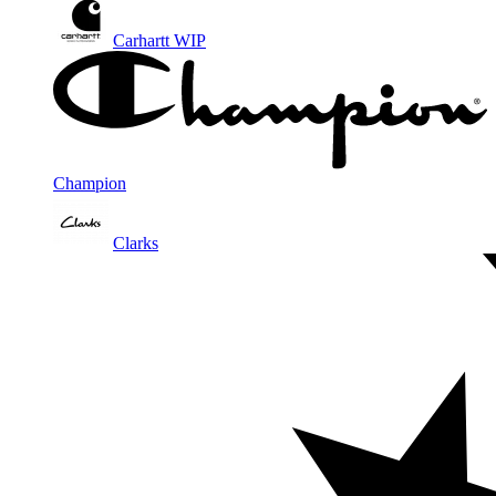
Carhartt WIP
Champion
Clarks