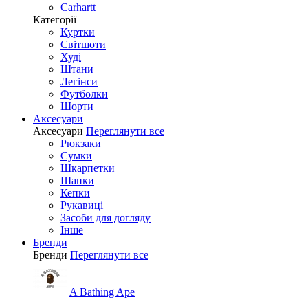
Carhartt
Категорії
Куртки
Світшоти
Худі
Штани
Легінси
Футболки
Шорти
Аксесуари
Аксесуари
Переглянути все
Рюкзаки
Сумки
Шкарпетки
Шапки
Кепки
Рукавиці
Засоби для догляду
Інше
Бренди
Бренди
Переглянути все
A Bathing Ape