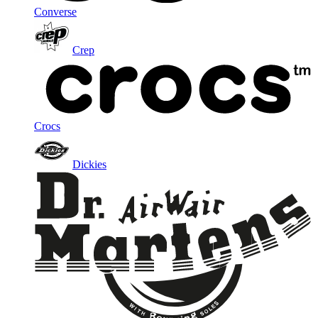
Converse
Crep
Crocs
Dickies