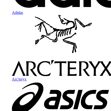
Adidas
Arc'teryx