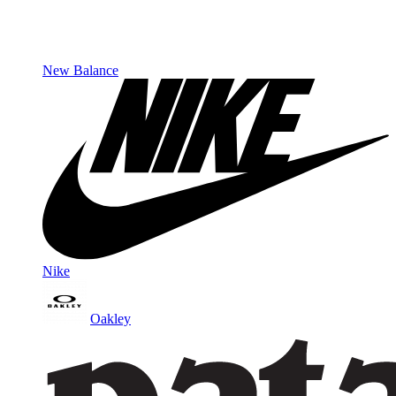
New Balance
Nike
Oakley