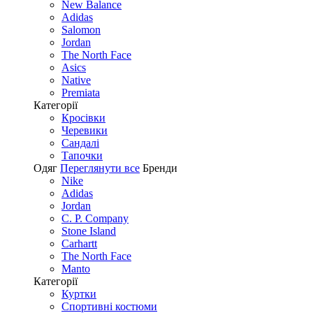
New Balance
Adidas
Salomon
Jordan
The North Face
Asics
Native
Premiata
Категорії
Кросівки
Черевики
Сандалі
Tапочки
Одяг
Переглянути все
Бренди
Nike
Adidas
Jordan
C. P. Company
Stone Island
Carhartt
The North Face
Manto
Категорії
Куртки
Спортивні костюми