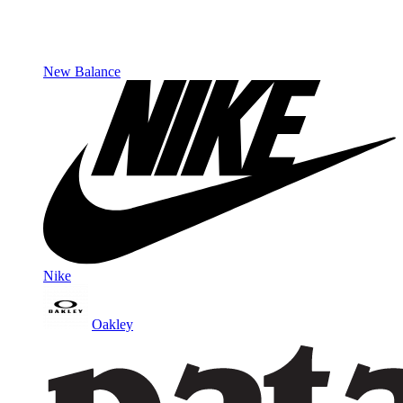
New Balance
Nike
Oakley