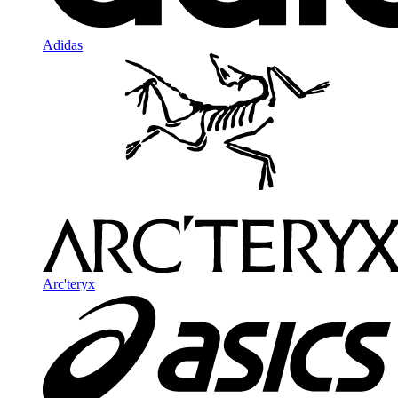
Adidas
Arc'teryx