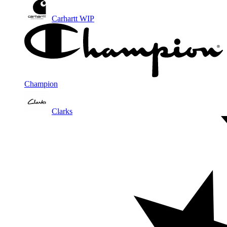
Carhartt WIP
Champion
Clarks