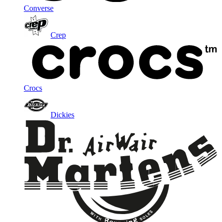
Converse
Crep
Crocs
Dickies