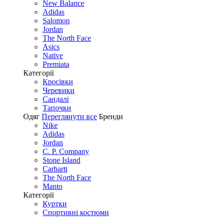
New Balance
Adidas
Salomon
Jordan
The North Face
Asics
Native
Premiata
Категорії
Кросівки
Черевики
Сандалі
Tапочки
Одяг
Переглянути все
Бренди
Nike
Adidas
Jordan
C. P. Company
Stone Island
Carhartt
The North Face
Manto
Категорії
Куртки
Спортивні костюми