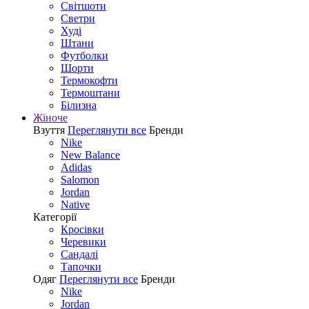
Світшоти
Светри
Худі
Штани
Футболки
Шорти
Термокофти
Термоштани
Білизна
Жіноче
Взуття
Переглянути все
Бренди
Nike
New Balance
Adidas
Salomon
Jordan
Native
Категорії
Кросівки
Черевики
Сандалі
Tапочки
Одяг
Переглянути все
Бренди
Nike
Jordan