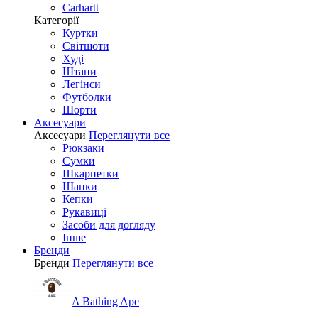
Carhartt
Категорії
Куртки
Світшоти
Худі
Штани
Легінси
Футболки
Шорти
Аксесуари
Аксесуари
Переглянути все
Рюкзаки
Сумки
Шкарпетки
Шапки
Кепки
Рукавиці
Засоби для догляду
Інше
Бренди
Бренди
Переглянути все
A Bathing Ape