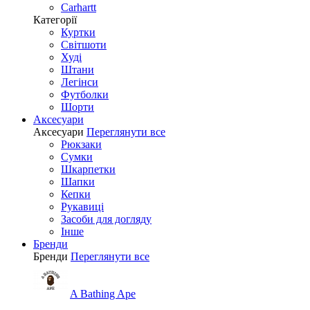
Carhartt
Категорії
Куртки
Світшоти
Худі
Штани
Легінси
Футболки
Шорти
Аксесуари
Аксесуари
Переглянути все
Рюкзаки
Сумки
Шкарпетки
Шапки
Кепки
Рукавиці
Засоби для догляду
Інше
Бренди
Бренди
Переглянути все
A Bathing Ape