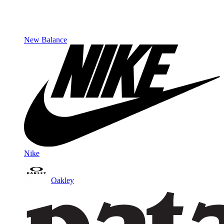
New Balance
Nike
Oakley