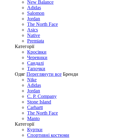
New Balance
Adidas
Salomon
Jordan
The North Face
Asics
Native
Premiata
Категорії
Кросівки
Черевики
Сандалі
Tапочки
Одяг
Переглянути все
Бренди
Nike
Adidas
Jordan
C. P. Company
Stone Island
Carhartt
The North Face
Manto
Категорії
Куртки
Спортивні костюми