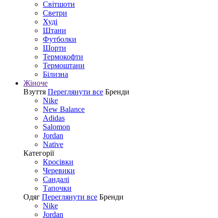
Світшоти
Светри
Худі
Штани
Футболки
Шорти
Термокофти
Термоштани
Білизна
Жіноче
Взуття
Переглянути все
Бренди
Nike
New Balance
Adidas
Salomon
Jordan
Native
Категорії
Кросівки
Черевики
Сандалі
Tапочки
Одяг
Переглянути все
Бренди
Nike
Jordan