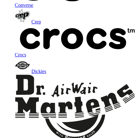
Converse
Crep
Crocs
Dickies