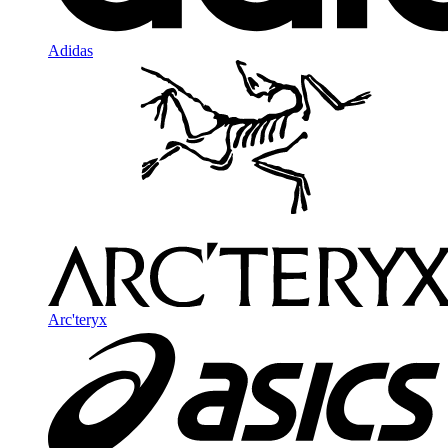
Adidas
Arc'teryx