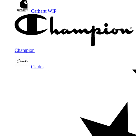
Carhartt WIP
Champion
Clarks