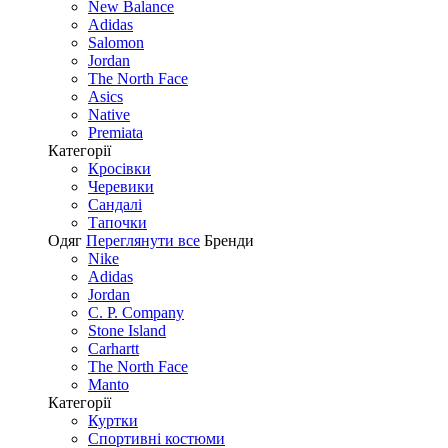
New Balance
Adidas
Salomon
Jordan
The North Face
Asics
Native
Premiata
Категорії
Кросівки
Черевики
Сандалі
Tапочки
Одяг
Переглянути все
Бренди
Nike
Adidas
Jordan
C. P. Company
Stone Island
Carhartt
The North Face
Manto
Категорії
Куртки
Спортивні костюми