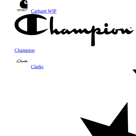
Carhartt WIP
Champion
Clarks