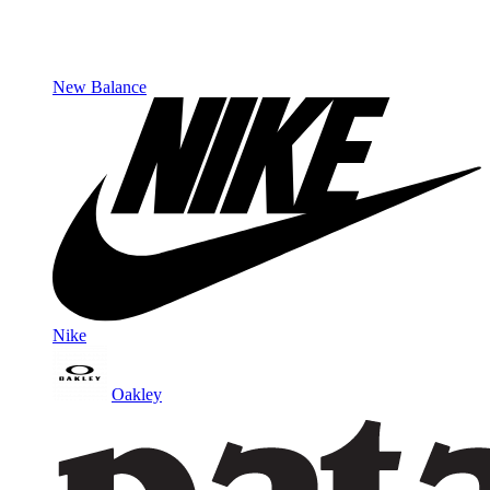
New Balance
Nike
Oakley