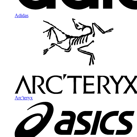
Adidas
Arc'teryx