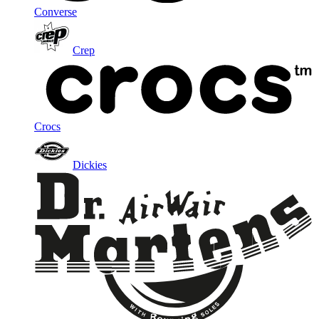
Converse
Crep
Crocs
Dickies