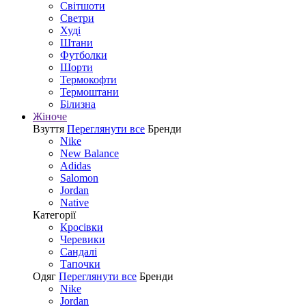
Світшоти
Светри
Худі
Штани
Футболки
Шорти
Термокофти
Термоштани
Білизна
Жіноче
Взуття
Переглянути все
Бренди
Nike
New Balance
Adidas
Salomon
Jordan
Native
Категорії
Кросівки
Черевики
Сандалі
Tапочки
Одяг
Переглянути все
Бренди
Nike
Jordan