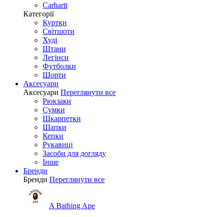
Carhartt
Категорії
Куртки
Світшоти
Худі
Штани
Легінси
Футболки
Шорти
Аксесуари
Аксесуари
Переглянути все
Рюкзаки
Сумки
Шкарпетки
Шапки
Кепки
Рукавиці
Засоби для догляду
Інше
Бренди
Бренди
Переглянути все
A Bathing Ape