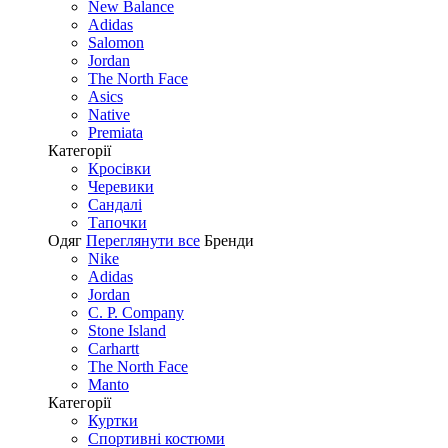
New Balance
Adidas
Salomon
Jordan
The North Face
Asics
Native
Premiata
Категорії
Кросівки
Черевики
Сандалі
Tапочки
Одяг
Переглянути все
Бренди
Nike
Adidas
Jordan
C. P. Company
Stone Island
Carhartt
The North Face
Manto
Категорії
Куртки
Спортивні костюми