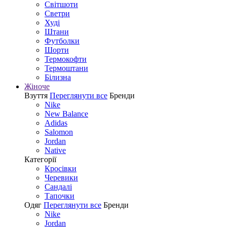
Світшоти
Светри
Худі
Штани
Футболки
Шорти
Термокофти
Термоштани
Білизна
Жіноче
Взуття
Переглянути все
Бренди
Nike
New Balance
Adidas
Salomon
Jordan
Native
Категорії
Кросівки
Черевики
Сандалі
Tапочки
Одяг
Переглянути все
Бренди
Nike
Jordan