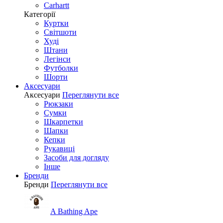
Carhartt
Категорії
Куртки
Світшоти
Худі
Штани
Легінси
Футболки
Шорти
Аксесуари
Аксесуари
Переглянути все
Рюкзаки
Сумки
Шкарпетки
Шапки
Кепки
Рукавиці
Засоби для догляду
Інше
Бренди
Бренди
Переглянути все
A Bathing Ape