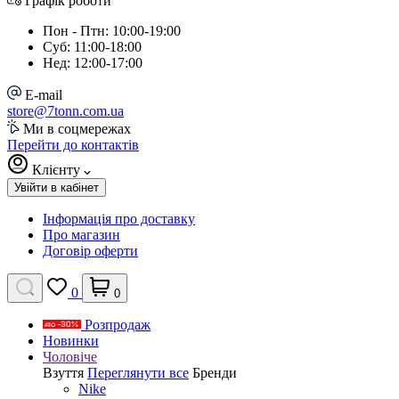
Графік роботи
Пон - Птн: 10:00-19:00
Суб: 11:00-18:00
Нед: 12:00-17:00
E-mail
store@7tonn.com.ua
Ми в соцмережах
Перейти до контактів
Клієнту
Увійти в кабінет
Інформація про доставку
Про магазин
Договір оферти
0
0
Розпродаж
Новинки
Чоловіче
Взуття
Переглянути все
Бренди
Nike