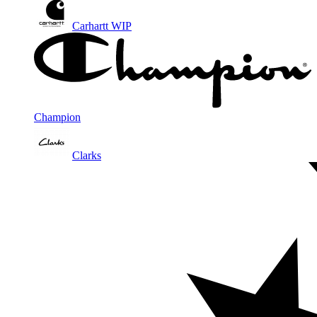
Carhartt WIP
Champion
Clarks