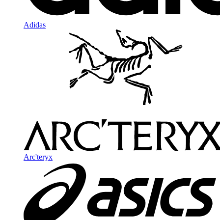
Adidas
Arc'teryx