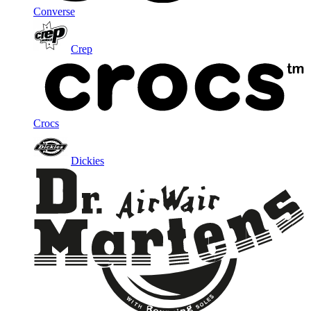
Converse
Crep
Crocs
Dickies