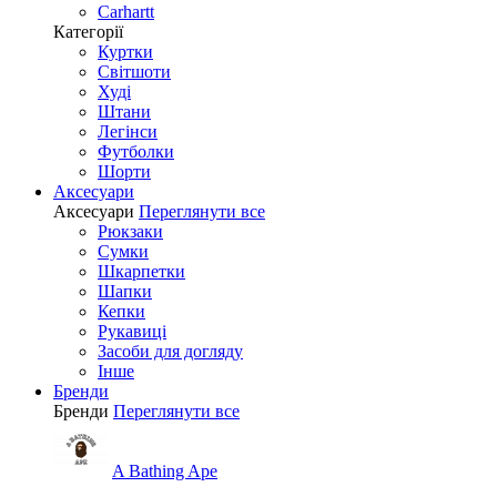
Carhartt
Категорії
Куртки
Світшоти
Худі
Штани
Легінси
Футболки
Шорти
Аксесуари
Аксесуари
Переглянути все
Рюкзаки
Сумки
Шкарпетки
Шапки
Кепки
Рукавиці
Засоби для догляду
Інше
Бренди
Бренди
Переглянути все
A Bathing Ape