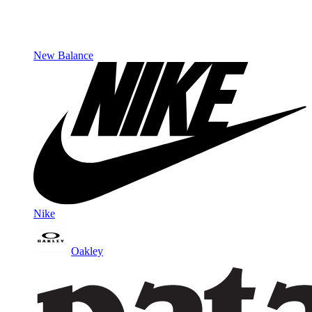
New Balance
Nike
Oakley