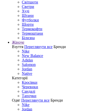
Світшоти
Светри
Худі
Штани
Футболки
Шорти
Термокофти
Термоштани
Білизна
Жіноче
Взуття
Переглянути все
Бренди
Nike
New Balance
Adidas
Salomon
Jordan
Native
Категорії
Кросівки
Черевики
Сандалі
Tапочки
Одяг
Переглянути все
Бренди
Nike
Jordan