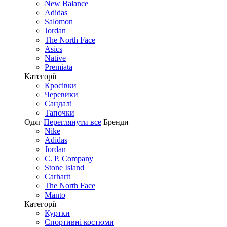
New Balance
Adidas
Salomon
Jordan
The North Face
Asics
Native
Premiata
Категорії
Кросівки
Черевики
Сандалі
Tапочки
Одяг
Переглянути все
Бренди
Nike
Adidas
Jordan
C. P. Company
Stone Island
Carhartt
The North Face
Manto
Категорії
Куртки
Спортивні костюми