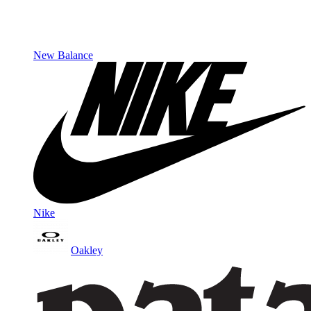
New Balance
Nike
Oakley