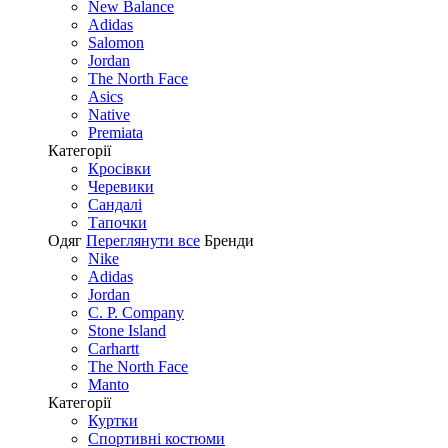
New Balance
Adidas
Salomon
Jordan
The North Face
Asics
Native
Premiata
Категорії
Кросівки
Черевики
Сандалі
Tапочки
Одяг
Переглянути все
Бренди
Nike
Adidas
Jordan
C. P. Company
Stone Island
Carhartt
The North Face
Manto
Категорії
Куртки
Спортивні костюми