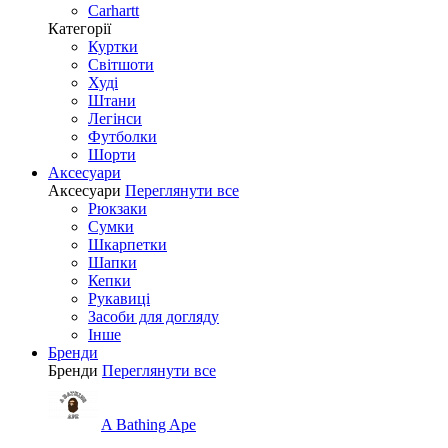
Carhartt
Категорії
Куртки
Світшоти
Худі
Штани
Легінси
Футболки
Шорти
Аксесуари
Аксесуари
Переглянути все
Рюкзаки
Сумки
Шкарпетки
Шапки
Кепки
Рукавиці
Засоби для догляду
Інше
Бренди
Бренди
Переглянути все
A Bathing Ape