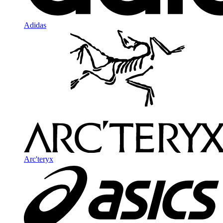
Adidas
Arc'teryx