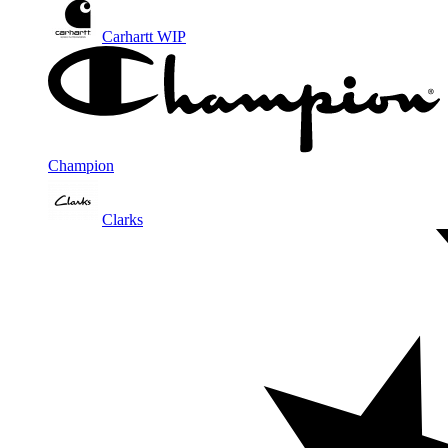
Carhartt WIP
Champion
Clarks