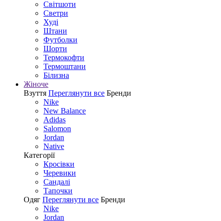
Світшоти
Светри
Худі
Штани
Футболки
Шорти
Термокофти
Термоштани
Білизна
Жіноче
Взуття
Переглянути все
Бренди
Nike
New Balance
Adidas
Salomon
Jordan
Native
Категорії
Кросівки
Черевики
Сандалі
Tапочки
Одяг
Переглянути все
Бренди
Nike
Jordan