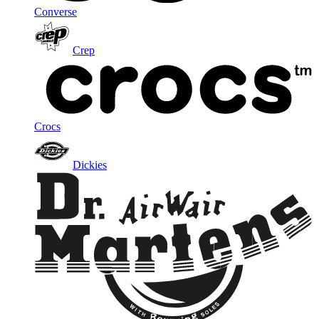
Converse
Crep
Crocs
Dickies