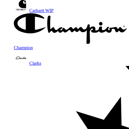
Carhartt WIP
Champion
Clarks