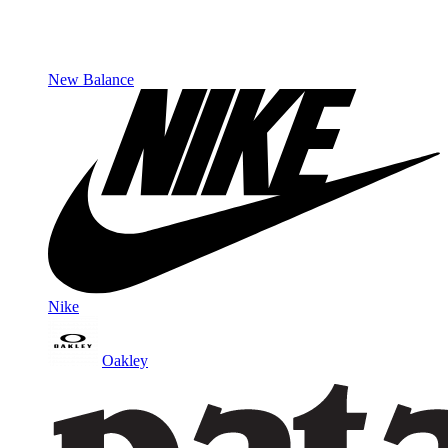
New Balance
Nike
Oakley