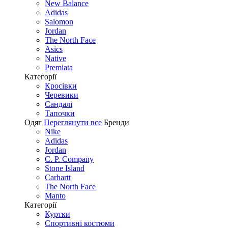
New Balance
Adidas
Salomon
Jordan
The North Face
Asics
Native
Premiata
Категорії
Кросівки
Черевики
Сандалі
Tапочки
Одяг
Переглянути все
Бренди
Nike
Adidas
Jordan
C. P. Company
Stone Island
Carhartt
The North Face
Manto
Категорії
Куртки
Спортивні костюми