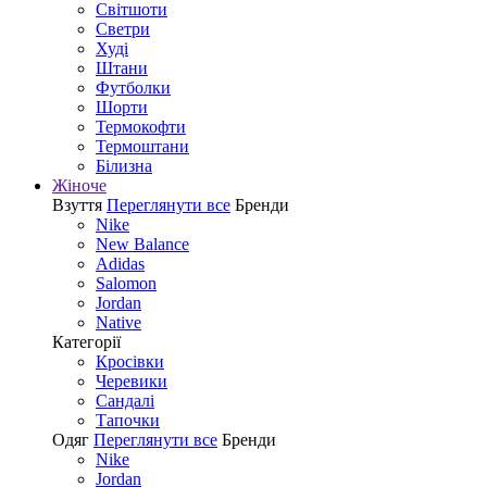
Світшоти
Светри
Худі
Штани
Футболки
Шорти
Термокофти
Термоштани
Білизна
Жіноче
Взуття
Переглянути все
Бренди
Nike
New Balance
Adidas
Salomon
Jordan
Native
Категорії
Кросівки
Черевики
Сандалі
Tапочки
Одяг
Переглянути все
Бренди
Nike
Jordan