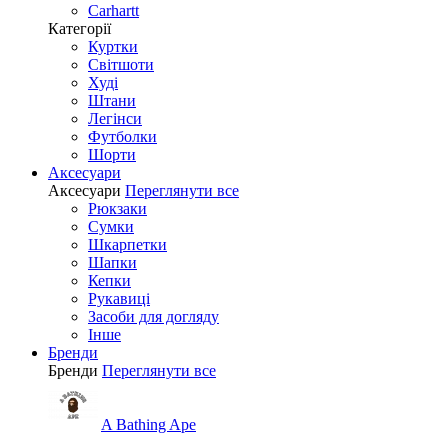
Carhartt
Категорії
Куртки
Світшоти
Худі
Штани
Легінси
Футболки
Шорти
Аксесуари
Аксесуари
Переглянути все
Рюкзаки
Сумки
Шкарпетки
Шапки
Кепки
Рукавиці
Засоби для догляду
Інше
Бренди
Бренди
Переглянути все
A Bathing Ape