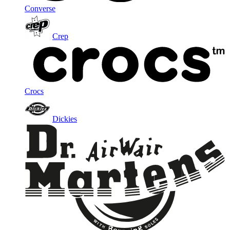
Converse
Crep
Crocs
Dickies