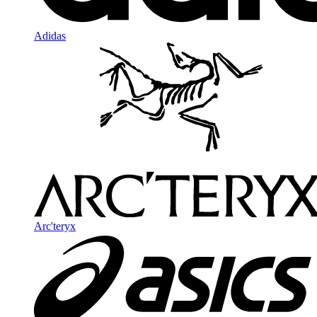
Adidas
Arc'teryx