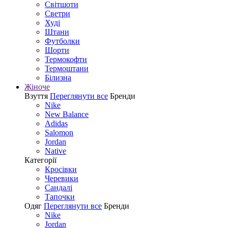
Світшоти
Светри
Худі
Штани
Футболки
Шорти
Термокофти
Термоштани
Білизна
Жіноче
Взуття
Переглянути все
Бренди
Nike
New Balance
Adidas
Salomon
Jordan
Native
Категорії
Кросівки
Черевики
Сандалі
Tапочки
Одяг
Переглянути все
Бренди
Nike
Jordan