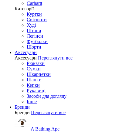
Carhartt
Категорії
Куртки
Світшоти
Худі
Штани
Легінси
Футболки
Шорти
Аксесуари
Аксесуари
Переглянути все
Рюкзаки
Сумки
Шкарпетки
Шапки
Кепки
Рукавиці
Засоби для догляду
Інше
Бренди
Бренди
Переглянути все
A Bathing Ape