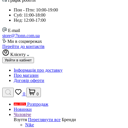
Графік роботи
Пон - Птн: 10:00-19:00
Суб: 11:00-18:00
Нед: 12:00-17:00
E-mail
store@7tonn.com.ua
Ми в соцмережах
Перейти до контактів
Клієнту
Увійти в кабінет
Інформація про доставку
Про магазин
Договір оферти
0
0
Розпродаж
Новинки
Чоловіче
Взуття
Переглянути все
Бренди
Nike