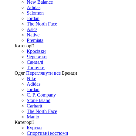
New Balance
Adidas
Salomon
Jordan
The North Face
Asics
Native
Premiata
Категорії
Кросівки
Черевики
Сандалі
Tапочки
Одяг
Переглянути все
Бренди
Nike
Adidas
Jordan
C. P. Company
Stone Island
Carhartt
The North Face
Manto
Категорії
Куртки
Спортивні костюми