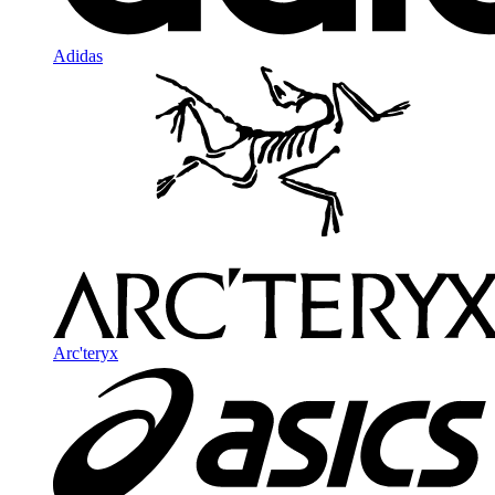
Adidas
Arc'teryx