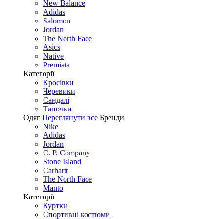
New Balance
Adidas
Salomon
Jordan
The North Face
Asics
Native
Premiata
Категорії
Кросівки
Черевики
Сандалі
Tапочки
Одяг
Переглянути все
Бренди
Nike
Adidas
Jordan
C. P. Company
Stone Island
Carhartt
The North Face
Manto
Категорії
Куртки
Спортивні костюми