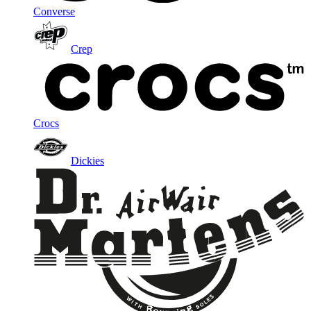
Converse
Crep
Crocs
Dickies