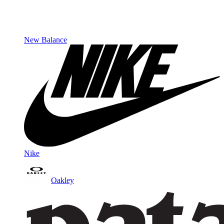
New Balance
Nike
Oakley