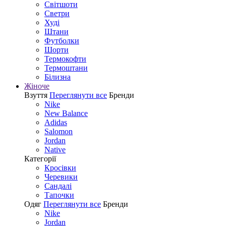
Світшоти
Светри
Худі
Штани
Футболки
Шорти
Термокофти
Термоштани
Білизна
Жіноче
Взуття
Переглянути все
Бренди
Nike
New Balance
Adidas
Salomon
Jordan
Native
Категорії
Кросівки
Черевики
Сандалі
Tапочки
Одяг
Переглянути все
Бренди
Nike
Jordan