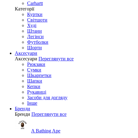
Carhartt
Категорії
Куртки
Світшоти
Худі
Штани
Легінси
Футболки
Шорти
Аксесуари
Аксесуари
Переглянути все
Рюкзаки
Сумки
Шкарпетки
Шапки
Кепки
Рукавиці
Засоби для догляду
Інше
Бренди
Бренди
Переглянути все
A Bathing Ape