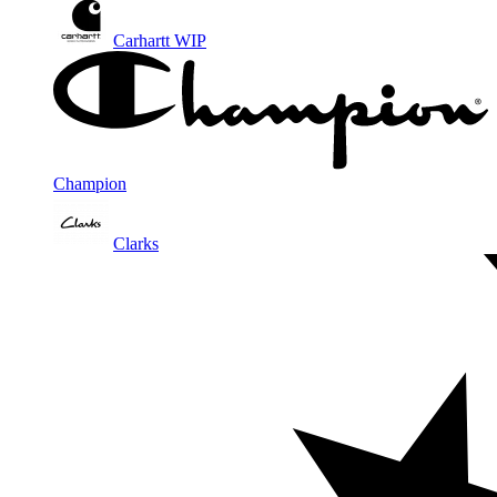
Carhartt WIP
Champion
Clarks