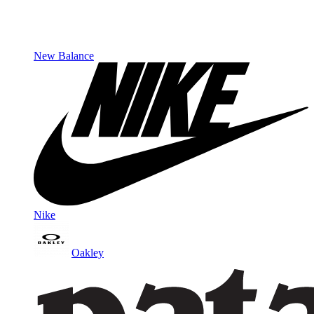
New Balance
Nike
Oakley