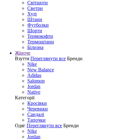
Світшоти
Светри
Худі
Штани
Футболки
Шорти
Термокофти
Термоштани
Білизна
Жіноче
Взуття
Переглянути все
Бренди
Nike
New Balance
Adidas
Salomon
Jordan
Native
Категорії
Кросівки
Черевики
Сандалі
Tапочки
Одяг
Переглянути все
Бренди
Nike
Jordan