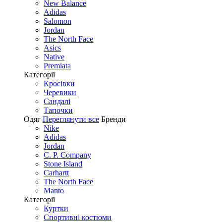
New Balance
Adidas
Salomon
Jordan
The North Face
Asics
Native
Premiata
Категорії
Кросівки
Черевики
Сандалі
Tапочки
Одяг
Переглянути все
Бренди
Nike
Adidas
Jordan
C. P. Company
Stone Island
Carhartt
The North Face
Manto
Категорії
Куртки
Спортивні костюми