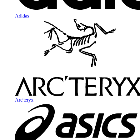
Adidas
Arc'teryx