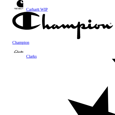
Carhartt WIP
Champion
Clarks