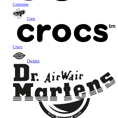
Converse
Crep
Crocs
Dickies