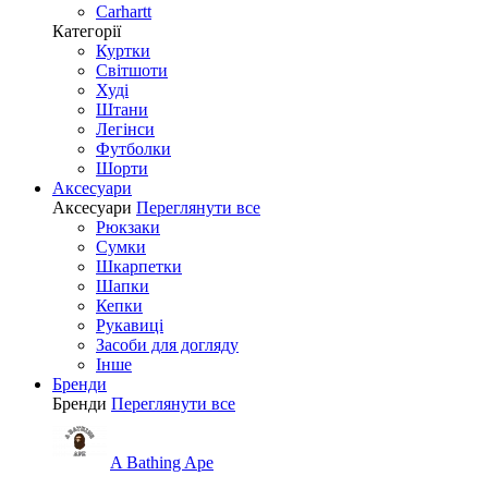
Carhartt
Категорії
Куртки
Світшоти
Худі
Штани
Легінси
Футболки
Шорти
Аксесуари
Аксесуари
Переглянути все
Рюкзаки
Сумки
Шкарпетки
Шапки
Кепки
Рукавиці
Засоби для догляду
Інше
Бренди
Бренди
Переглянути все
A Bathing Ape