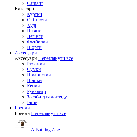
Carhartt
Категорії
Куртки
Світшоти
Худі
Штани
Легінси
Футболки
Шорти
Аксесуари
Аксесуари
Переглянути все
Рюкзаки
Сумки
Шкарпетки
Шапки
Кепки
Рукавиці
Засоби для догляду
Інше
Бренди
Бренди
Переглянути все
A Bathing Ape