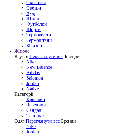
Світшоти
Светри
Худі
Штани
Футболки
Шорти
Термокофти
Термоштани
Білизна
Жіноче
Взуття
Переглянути все
Бренди
Nike
New Balance
Adidas
Salomon
Jordan
Native
Категорії
Кросівки
Черевики
Сандалі
Tапочки
Одяг
Переглянути все
Бренди
Nike
Jordan