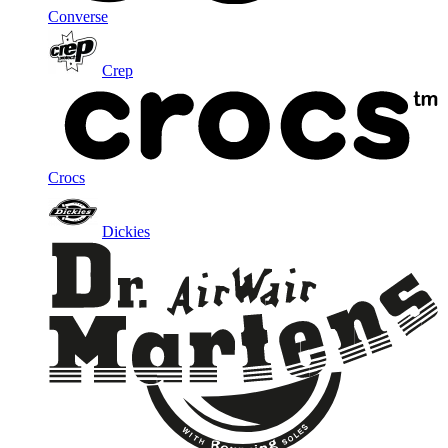
Converse
Crep
Crocs
Dickies