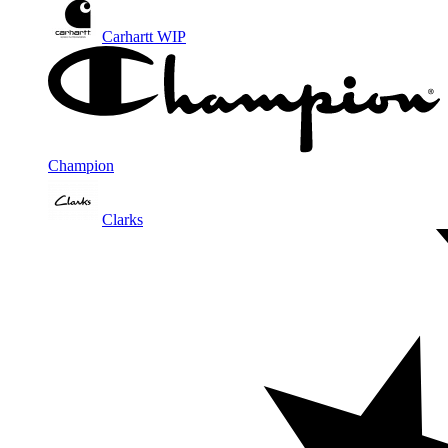
Carhartt WIP
Champion
Clarks