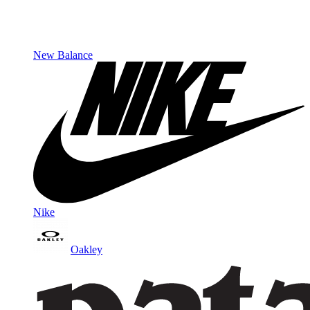
New Balance
Nike
Oakley