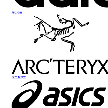
Adidas
Arc'teryx