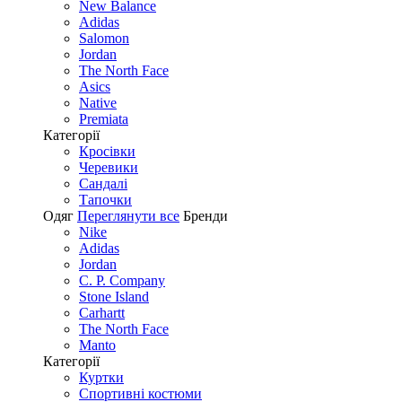
New Balance
Adidas
Salomon
Jordan
The North Face
Asics
Native
Premiata
Категорії
Кросівки
Черевики
Сандалі
Tапочки
Одяг
Переглянути все
Бренди
Nike
Adidas
Jordan
C. P. Company
Stone Island
Carhartt
The North Face
Manto
Категорії
Куртки
Спортивні костюми