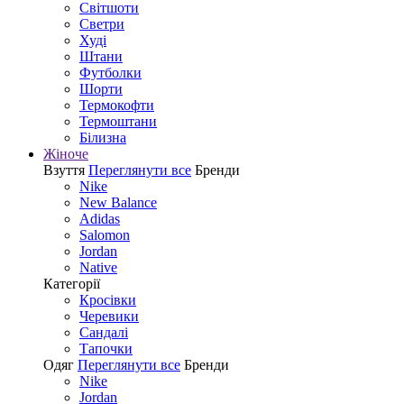
Світшоти
Светри
Худі
Штани
Футболки
Шорти
Термокофти
Термоштани
Білизна
Жіноче
Взуття
Переглянути все
Бренди
Nike
New Balance
Adidas
Salomon
Jordan
Native
Категорії
Кросівки
Черевики
Сандалі
Tапочки
Одяг
Переглянути все
Бренди
Nike
Jordan