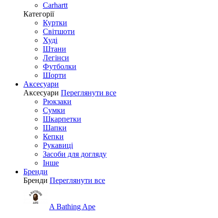
Carhartt
Категорії
Куртки
Світшоти
Худі
Штани
Легінси
Футболки
Шорти
Аксесуари
Аксесуари
Переглянути все
Рюкзаки
Сумки
Шкарпетки
Шапки
Кепки
Рукавиці
Засоби для догляду
Інше
Бренди
Бренди
Переглянути все
A Bathing Ape