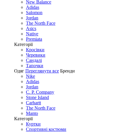
New Balance
Adidas
Salomon
Jordan
The North Face
Asics
Native
Premiata
Категорії
Кросівки
Черевики
Сандалі
Tапочки
Одяг
Переглянути все
Бренди
Nike
Adidas
Jordan
C. P. Company
Stone Island
Carhartt
The North Face
Manto
Категорії
Куртки
Спортивні костюми