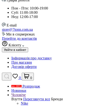
Графік роботи
Пон - Птн: 10:00-19:00
Суб: 11:00-18:00
Нед: 12:00-17:00
E-mail
store@7tonn.com.ua
Ми в соцмережах
Перейти до контактів
Клієнту
Увійти в кабінет
Інформація про доставку
Про магазин
Договір оферти
0
0
Розпродаж
Новинки
Чоловіче
Взуття
Переглянути все
Бренди
Nike